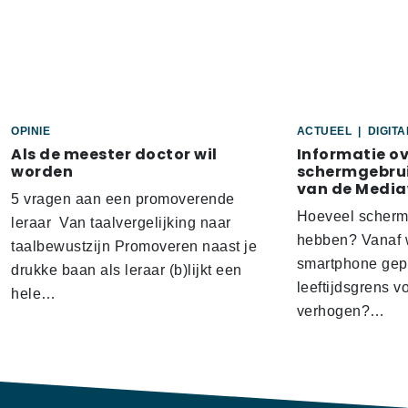
OPINIE
ACTUEEL
|
DIGIT
Als de meester doctor wil
Informatie o
worden
schermgebrui
van de Media
5 vragen aan een promoverende
Hoeveel scherm
leraar Van taalvergelijking naar
hebben? Vanaf w
taalbewustzijn Promoveren naast je
smartphone gep
drukke baan als leraar (b)lijkt een
leeftijdsgrens v
hele…
verhogen?…