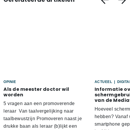
OPINIE
ACTUEEL
|
DIGIT
Als de meester doctor wil
Informatie o
worden
schermgebrui
van de Media
5 vragen aan een promoverende
Hoeveel scherm
leraar Van taalvergelijking naar
hebben? Vanaf w
taalbewustzijn Promoveren naast je
smartphone gep
drukke baan als leraar (b)lijkt een