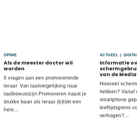
OPINIE
ACTUEEL
|
DIGIT
Als de meester doctor wil
Informatie o
worden
schermgebrui
van de Media
5 vragen aan een promoverende
Hoeveel scherm
leraar Van taalvergelijking naar
hebben? Vanaf w
taalbewustzijn Promoveren naast je
smartphone gep
drukke baan als leraar (b)lijkt een
leeftijdsgrens v
hele…
verhogen?…