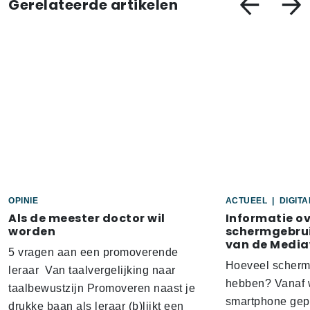
Gerelateerde artikelen
OPINIE
ACTUEEL
|
DIGIT
Als de meester doctor wil
Informatie o
worden
schermgebrui
van de Media
5 vragen aan een promoverende
Hoeveel scherm
leraar Van taalvergelijking naar
hebben? Vanaf w
taalbewustzijn Promoveren naast je
smartphone gep
drukke baan als leraar (b)lijkt een