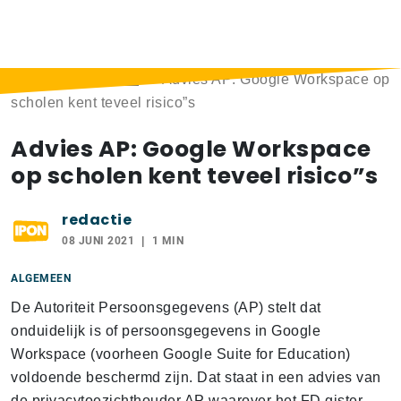
Home
>
Berichten
>
Advies AP: Google Workspace op
scholen kent teveel risico”s
Advies AP: Google Workspace
op scholen kent teveel risico”s
redactie
08 JUNI 2021
1 MIN
ALGEMEEN
De Autoriteit Persoonsgegevens (AP) stelt dat
onduidelijk is of persoonsgegevens in Google
Workspace (voorheen Google Suite for Education)
voldoende beschermd zijn. Dat staat in een advies van
de privacytoezichthouder AP waarover het FD gister