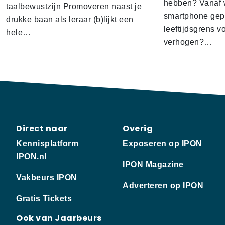
hebben? Vanaf w
taalbewustzijn Promoveren naast je
smartphone gep
drukke baan als leraar (b)lijkt een
leeftijdsgrens v
hele…
verhogen?…
Direct naar
Overig
Kennisplatform
Exposeren op IPON
IPON.nl
IPON Magazine
Vakbeurs IPON
Adverteren op IPON
Gratis Tickets
Ook van Jaarbeurs