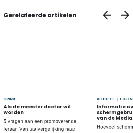
Gerelateerde artikelen
OPINIE
ACTUEEL
|
DIGIT
Als de meester doctor wil
Informatie o
worden
schermgebrui
van de Media
5 vragen aan een promoverende
Hoeveel scherm
leraar Van taalvergelijking naar