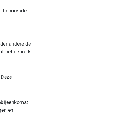
bijbehorende
nder andere de
of het gebruik
 Deze
ebijeenkomst
gen en