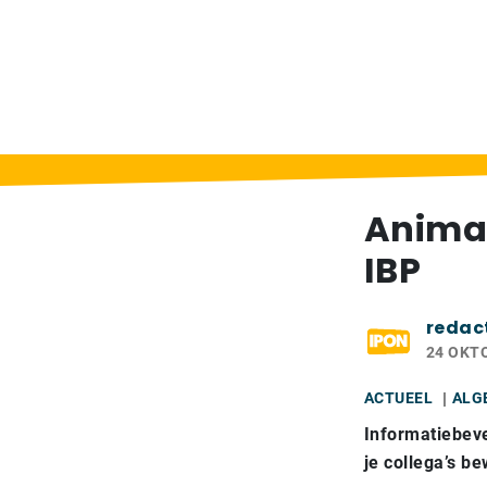
Home
>
Berichten
>
Animaties voor meer
Anima
IBP
redac
24 OKT
ACTUEEL
ALG
Informatiebeve
je collega’s b