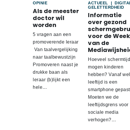
OPINIE
ACTUEEL
|
DIGITA
GELETTERDHEID
Als de meester
Informatie
doctor wil
over gezond
worden
schermgebru
5 vragen aan een
voor de Week
van de
promoverende leraar
Mediawijshei
Van taalvergelijking
naar taalbewustzijn
Hoeveel schermtij
Promoveren naast je
mogen kinderen
drukke baan als
hebben? Vanaf we
leraar (b)lijkt een
leeftijd is een
hele…
smartphone gepas
Moeten we de
leeftijdsgrens voor
sociale media
verhogen?…