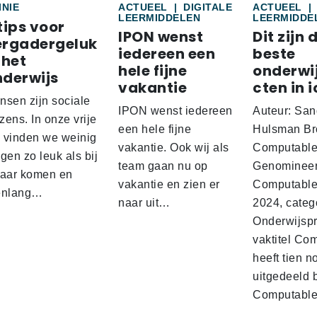
INIE
ACTUEEL
|
DIGITALE
ACTUEEL
|
LEERMIDDELEN
LEERMIDDE
tips voor
IPON wenst
Dit zijn 
ergadergeluk
iedereen een
beste
 het
hele fijne
onderwi
nderwijs
vakantie
cten in i
nsen zijn sociale
IPON wenst iedereen
Auteur: San
ens. In onze vrije
een hele fijne
Hulsman Br
d vinden we weinig
vakantie. Ook wij als
Computabl
gen zo leuk als bij
team gaan nu op
Genominee
kaar komen en
vakantie en zien er
Computable
enlang…
naar uit…
2024, categ
Onderwijspro
vaktitel Co
heeft tien n
uitgedeeld 
Computabl