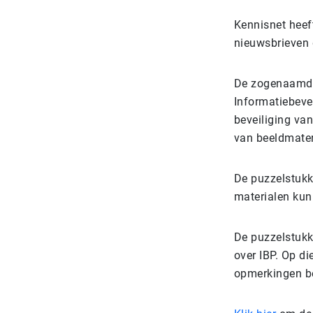
Kennisnet heef
nieuwsbrieven 
De zogenaamde
Informatiebeve
beveiliging va
van beeldmater
De puzzelstukk
materialen kun 
De puzzelstukk
over IBP. Op d
opmerkingen b