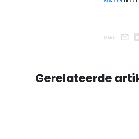
Klik hier
om de a
DEEL
Gerelateerde arti