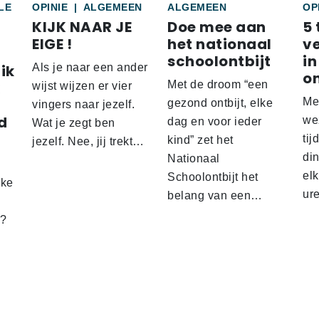
LE
OPINIE
|
ALGEMEEN
ALGEMEEN
OP
KIJK NAAR JE
Doe mee aan
5 
EIGE !
het nationaal
v
schoolontbijt
in
ik
Als je naar een ander
o
Met de droom “een
wijst wijzen er vier
Me
gezond ontbijt, elke
vingers naar jezelf.
d
wez
dag en voor ieder
Wat je zegt ben
tij
kind” zet het
jezelf. Nee, jij trekt…
d
din
Nationaal
el
Schoolontbijt het
lke
ur
belang van een…
t?