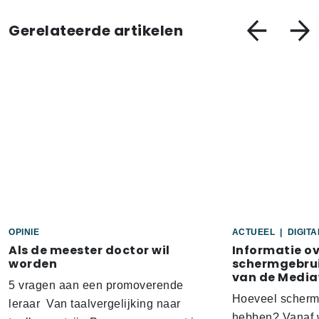
Gerelateerde artikelen
OPINIE
ACTUEEL
|
DIGIT
Als de meester doctor wil
Informatie o
worden
schermgebrui
van de Media
5 vragen aan een promoverende
Hoeveel scherm
leraar Van taalvergelijking naar
hebben? Vanaf w