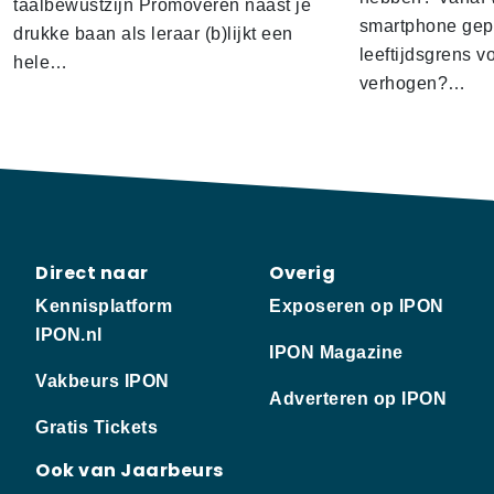
taalbewustzijn Promoveren naast je
smartphone gep
drukke baan als leraar (b)lijkt een
leeftijdsgrens v
hele…
verhogen?…
Direct naar
Overig
Kennisplatform
Exposeren op IPON
IPON.nl
IPON Magazine
Vakbeurs IPON
Adverteren op IPON
Gratis Tickets
Ook van Jaarbeurs