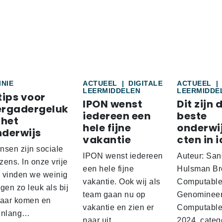
INIE
ACTUEEL
|
DIGITALE
ACTUEEL
|
LEERMIDDELEN
LEERMIDDE
tips voor
IPON wenst
Dit zijn 
ergadergeluk
iedereen een
beste
 het
hele fijne
onderwi
nderwijs
vakantie
cten in i
nsen zijn sociale
IPON wenst iedereen
Auteur: San
ens. In onze vrije
een hele fijne
Hulsman Br
d vinden we weinig
vakantie. Ook wij als
Computabl
gen zo leuk als bij
team gaan nu op
Genominee
kaar komen en
vakantie en zien er
Computable
enlang…
naar uit…
2024, categ