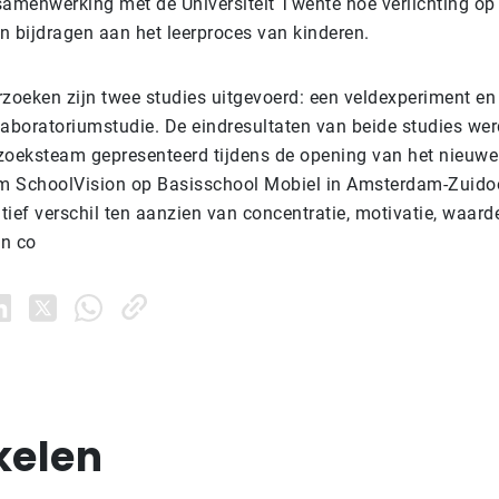
samenwerking met de Universiteit Twente hoe verlichting op
n bijdragen aan het leerproces van kinderen.
rzoeken zijn twee studies uitgevoerd: een veldexperiment en
laboratoriumstudie. De eindresultaten van beide studies w
zoeksteam gepresenteerd tijdens de opening van het nieuwe
em SchoolVision op Basisschool Mobiel in Amsterdam-Zuidoo
ief verschil ten aanzien van concentratie, motivatie, waard
en co
kelen