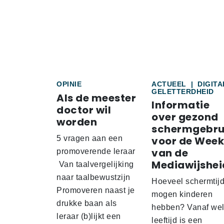
OPINIE
ACTUEEL
|
DIGITA
GELETTERDHEID
Als de meester
Informatie
doctor wil
over gezond
worden
schermgebru
5 vragen aan een
voor de Week
van de
promoverende leraar
Mediawijshei
Van taalvergelijking
naar taalbewustzijn
Hoeveel schermtij
Promoveren naast je
mogen kinderen
drukke baan als
hebben? Vanaf we
leraar (b)lijkt een
leeftijd is een