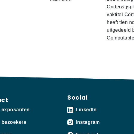
Onderwijspro
vaktitel Co
heeft tien n
uitgedeeld 
Computabl
Social
act
t exposanten
LinkedIn
 bezoekers
Instagram