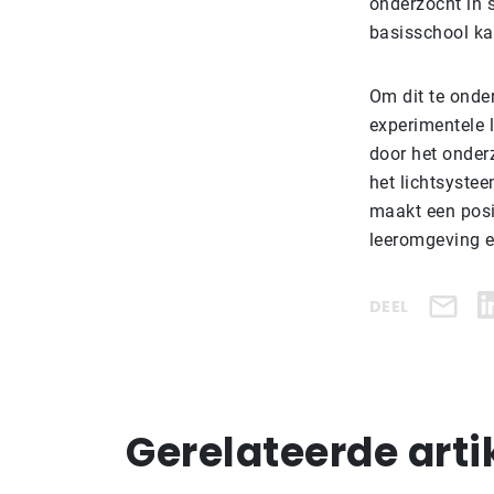
onderzocht in 
basisschool ka
Om dit te onde
experimentele 
door het onder
het lichtsyste
maakt een posit
leeromgeving 
DEEL
Gerelateerde arti