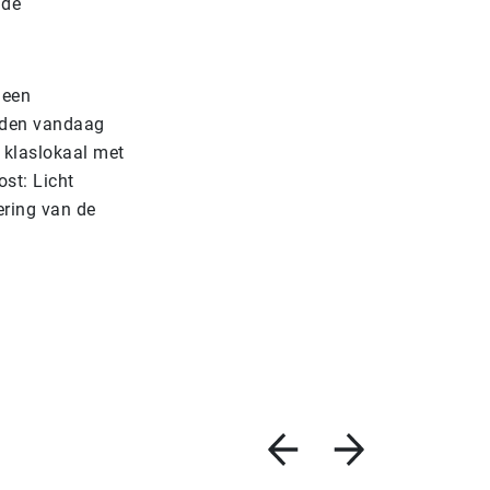
 de
 een
erden vandaag
 klaslokaal met
st: Licht
ering van de