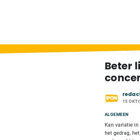
Home
>
Berichten
>
Beter licht heeft posit
Beter l
concen
redac
15 OKT
ALGEMEEN
Kan variatie in
het gedrag, he