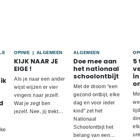
LE
OPINIE
|
ALGEMEEN
ALGEMEEN
OP
KIJK NAAR JE
Doe mee aan
5 
EIGE !
het nationaal
v
schoolontbijt
in
ik
Als je naar een ander
o
Met de droom “een
wijst wijzen er vier
Me
gezond ontbijt, elke
vingers naar jezelf.
d
wez
dag en voor ieder
Wat je zegt ben
tij
kind” zet het
jezelf. Nee, jij trekt…
d
din
Nationaal
el
Schoolontbijt het
lke
ur
belang van een…