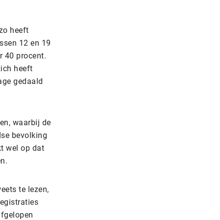
zo heeft
ussen 12 en 19
r 40 procent.
ich heeft
tage gedaald
en, waarbij de
se bevolking
t wel op dat
n.
ets te lezen,
egistraties
afgelopen