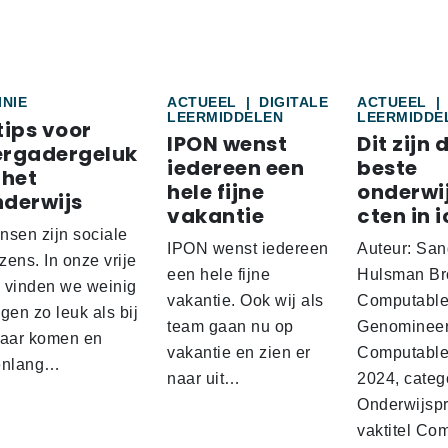
INIE
ACTUEEL
|
DIGITALE
ACTUEEL
|
LEERMIDDELEN
LEERMIDDE
tips voor
IPON wenst
Dit zijn 
ergadergeluk
iedereen een
beste
 het
hele fijne
onderwi
nderwijs
vakantie
cten in i
nsen zijn sociale
IPON wenst iedereen
Auteur: San
ens. In onze vrije
een hele fijne
Hulsman Br
d vinden we weinig
vakantie. Ook wij als
Computabl
gen zo leuk als bij
team gaan nu op
Genominee
kaar komen en
vakantie en zien er
Computable
enlang…
naar uit…
2024, categ
Onderwijspro
vaktitel Co