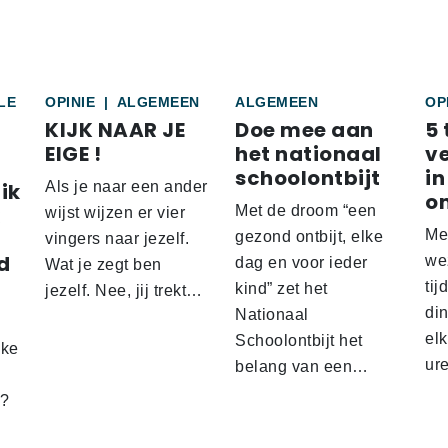
LE
OPINIE
|
ALGEMEEN
ALGEMEEN
OP
KIJK NAAR JE
Doe mee aan
5 
EIGE !
het nationaal
v
schoolontbijt
in
ik
Als je naar een ander
o
Met de droom “een
wijst wijzen er vier
Me
gezond ontbijt, elke
vingers naar jezelf.
d
wez
dag en voor ieder
Wat je zegt ben
tij
kind” zet het
jezelf. Nee, jij trekt…
d
din
Nationaal
el
Schoolontbijt het
lke
ur
belang van een…
t?