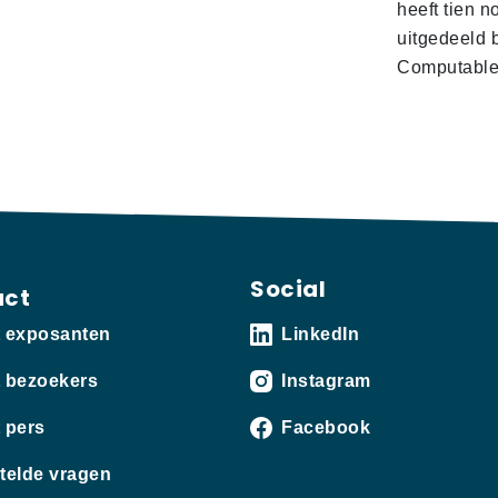
heeft tien n
uitgedeeld 
Computabl
Social
act
t exposanten
LinkedIn
 bezoekers
Instagram
 pers
Facebook
telde vragen