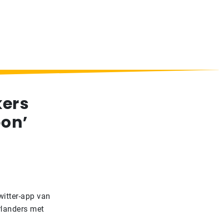
kers
oon’
witter-app van
erlanders met