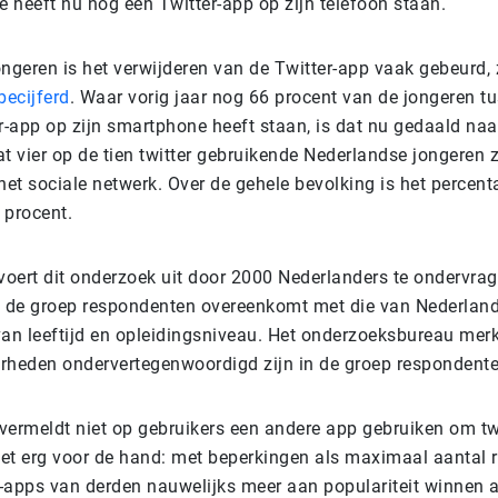
 heeft nu nog een Twitter-app op zijn telefoon staan.
ngeren is het verwijderen van de Twitter-app vaak gebeurd, 
ecijferd
. Waar vorig jaar nog 66 procent van de jongeren t
r-app op zijn smartphone heeft staan, is dat nu gedaald naa
t vier op de tien twitter gebruikende Nederlandse jongeren z
et sociale netwerk. Over de gehele bevolking is het percen
 procent.
oert dit onderzoek uit door 2000 Nederlanders te ondervrag
 de groep respondenten overeenkomt met die van Nederland
van leeftijd en opleidingsniveau. Het onderzoeksbureau merk
rheden ondervertegenwoordigd zijn in de groep respondente
vermeldt niet op gebruikers een andere app gebruiken om twe
iet erg voor de hand: met beperkingen als maximaal aantal r
-apps van derden nauwelijks meer aan populariteit winnen 