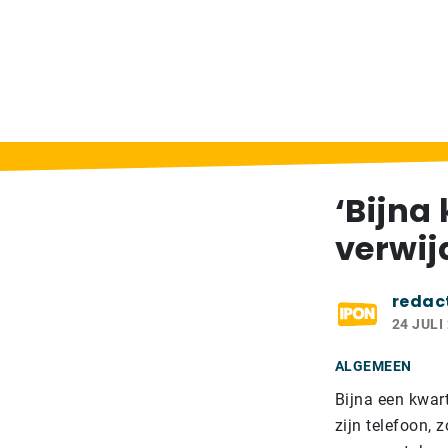
Home
>
Berichten
>
‘Bijna kwart Nederlan
‘Bijna
verwij
redac
24 JULI
ALGEMEEN
Bijna een kwar
zijn telefoon, 