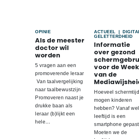
OPINIE
ACTUEEL
|
DIGITA
GELETTERDHEID
Als de meester
Informatie
doctor wil
over gezond
worden
schermgebru
5 vragen aan een
voor de Week
van de
promoverende leraar
Mediawijshei
Van taalvergelijking
naar taalbewustzijn
Hoeveel schermtij
Promoveren naast je
mogen kinderen
drukke baan als
hebben? Vanaf we
leraar (b)lijkt een
leeftijd is een
hele…
smartphone gepas
Moeten we de