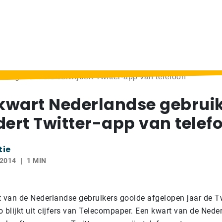
dse gebruikers verwijdert Twitter-app van telefoon’
 kwart Nederlandse gebrui
dert Twitter-app van telef
tie
 2014
1 MIN
t van de Nederlandse gebruikers gooide afgelopen jaar de T
zo blijkt uit cijfers van Telecompaper. Een kwart van de Ned