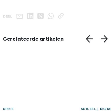
DEEL
Gerelateerde artikelen
OPINIE
ACTUEEL
|
DIGIT