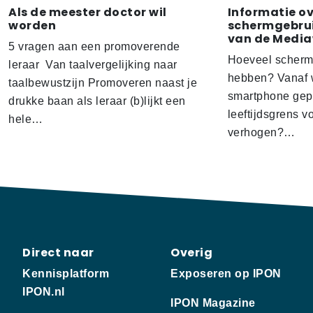
Als de meester doctor wil
Informatie o
worden
schermgebrui
van de Media
5 vragen aan een promoverende
Hoeveel scherm
leraar Van taalvergelijking naar
hebben? Vanaf w
taalbewustzijn Promoveren naast je
smartphone gep
drukke baan als leraar (b)lijkt een
leeftijdsgrens v
hele…
verhogen?…
Direct naar
Overig
Kennisplatform
Exposeren op IPON
IPON.nl
IPON Magazine