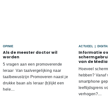
OPINIE
ACTUEEL
|
DIGIT
Als de meester doctor wil
Informatie o
worden
schermgebrui
van de Media
5 vragen aan een promoverende
Hoeveel scherm
leraar Van taalvergelijking naar
hebben? Vanaf w
taalbewustzijn Promoveren naast je
smartphone gep
drukke baan als leraar (b)lijkt een
leeftijdsgrens v
hele…
verhogen?…