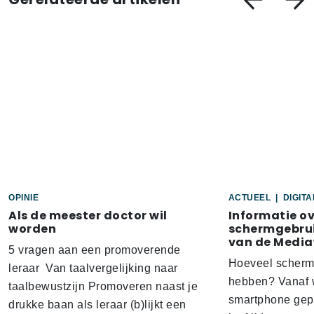
OPINIE
ACTUEEL
|
DIGIT
Als de meester doctor wil
Informatie o
worden
schermgebrui
van de Media
5 vragen aan een promoverende
Hoeveel scherm
leraar Van taalvergelijking naar
hebben? Vanaf w
taalbewustzijn Promoveren naast je
smartphone gep
drukke baan als leraar (b)lijkt een