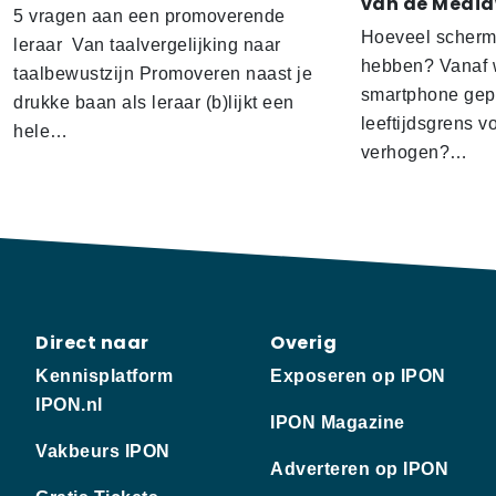
van de Media
5 vragen aan een promoverende
Hoeveel scherm
leraar Van taalvergelijking naar
hebben? Vanaf w
taalbewustzijn Promoveren naast je
smartphone gep
drukke baan als leraar (b)lijkt een
leeftijdsgrens v
hele…
verhogen?…
Direct naar
Overig
Kennisplatform
Exposeren op IPON
IPON.nl
IPON Magazine
Vakbeurs IPON
Adverteren op IPON