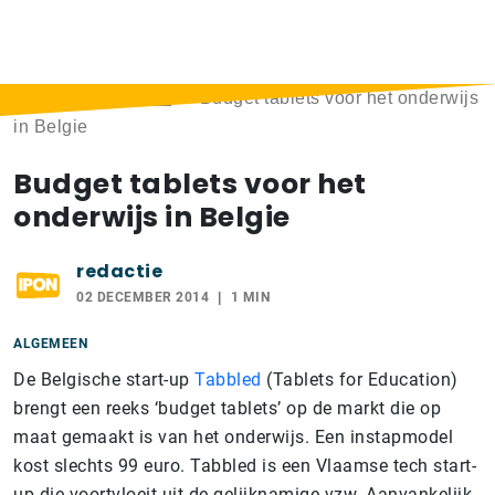
Home
>
Berichten
>
Budget tablets voor het onderwijs
in Belgie
Budget tablets voor het
onderwijs in Belgie
redactie
02 DECEMBER 2014
1 MIN
ALGEMEEN
De Belgische start-up
Tabbled
(Tablets for Education)
brengt een reeks ‘budget tablets’ op de markt die op
maat gemaakt is van het onderwijs. Een instapmodel
kost slechts 99 euro. Tabbled is een Vlaamse tech start-
up die voortvloeit uit de gelijknamige vzw. Aanvankelijk