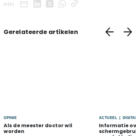
DEEL
Gerelateerde artikelen
OPINIE
ACTUEEL
|
DIGIT
Als de meester doctor wil
Informatie o
worden
schermgebrui