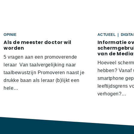
OPINIE
ACTUEEL
|
DIGIT
Als de meester doctor wil
Informatie o
worden
schermgebrui
van de Media
5 vragen aan een promoverende
Hoeveel scherm
leraar Van taalvergelijking naar
hebben? Vanaf w
taalbewustzijn Promoveren naast je
smartphone gep
drukke baan als leraar (b)lijkt een
leeftijdsgrens v
hele…
verhogen?…