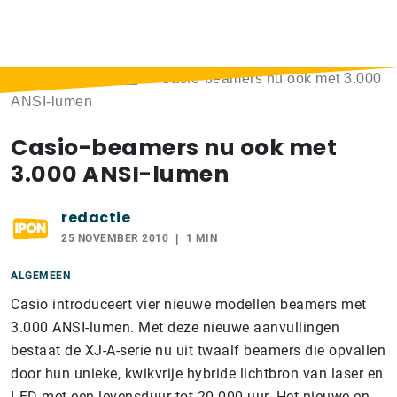
Home
>
Berichten
>
Casio-beamers nu ook met 3.000
ANSI-lumen
Casio-beamers nu ook met
3.000 ANSI-lumen
redactie
25 NOVEMBER 2010
1 MIN
ALGEMEEN
Casio introduceert vier nieuwe modellen beamers met
3.000 ANSI-lumen. Met deze nieuwe aanvullingen
bestaat de XJ-A-serie nu uit twaalf beamers die opvallen
door hun unieke, kwikvrije hybride lichtbron van laser en
LED met een levensduur tot 20.000 uur. Het nieuwe en