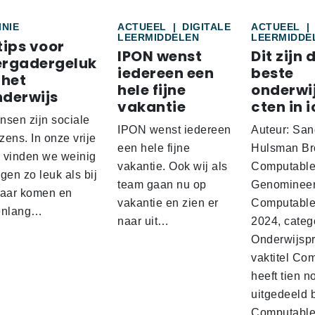
INIE
ACTUEEL
|
DIGITALE
ACTUEEL
|
LEERMIDDELEN
LEERMIDDE
tips voor
IPON wenst
Dit zijn 
ergadergeluk
iedereen een
beste
 het
hele fijne
onderwi
nderwijs
vakantie
cten in i
nsen zijn sociale
IPON wenst iedereen
Auteur: San
ens. In onze vrije
een hele fijne
Hulsman Br
d vinden we weinig
vakantie. Ook wij als
Computabl
gen zo leuk als bij
team gaan nu op
Genominee
kaar komen en
vakantie en zien er
Computable
enlang…
naar uit…
2024, categ
Onderwijspro
vaktitel Co
heeft tien n
uitgedeeld 
Computabl