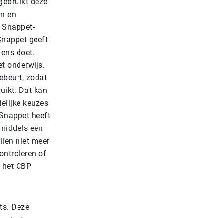
gebruikt deze
en en
e Snappet-
 Snappet geeft
ens doet.
et onderwijs.
ebeurt, zodat
uikt. Dat kan
delijke keuzes
 Snappet heeft
nmiddels een
llen niet meer
ontroleren of
t het CBP
ts. Deze