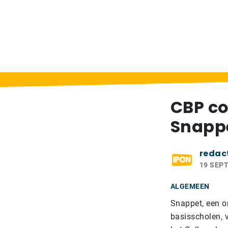
Home
>
Berichten
>
CBP constateert overt
CBP co
Snapp
redac
19 SEP
ALGEMEEN
Snappet, een o
basisscholen, v