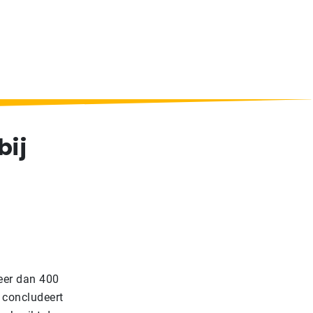
bij
eer dan 400
t concludeert