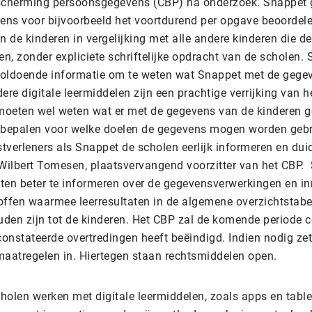
scherming persoonsgegevens (CBP) na onderzoek. Snappet 
ns voor bijvoorbeeld het voortdurend per opgave beoordel
n de kinderen in vergelijking met alle andere kinderen die d
en, zonder expliciete schriftelijke opdracht van de scholen.
oldoende informatie om te weten wat Snappet met de gegev
ere digitale leermiddelen zijn een prachtige verrijking van h
oeten wel weten wat er met de gegevens van de kinderen g
 bepalen voor welke doelen de gegevens mogen worden gebr
stverleners als Snappet de scholen eerlijk informeren en dui
 Wilbert Tomesen, plaatsvervangend voorzitter van het CBP.
ten beter te informeren over de gegevensverwerkingen en i
offen waarmee leerresultaten in de algemene overzichtstabe
uden zijn tot de kinderen. Het CBP zal de komende periode c
onstateerde overtredingen heeft beëindigd. Indien nodig ze
atregelen in. Hiertegen staan rechtsmiddelen open.
holen werken met digitale leermiddelen, zoals apps en table