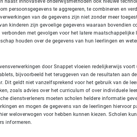
n naast innovatieve onderwijsmethoden ook nieuwe techno
om persoonsgegevens te aggregeren, te combineren en verd
 verwerkingen van de gegevens zijn niet zonder meer toeges
 van kinderen zijn gevoelige gegevens waaraan bovendien c
verbonden met gevolgen voor het latere maatschappelijke 
schap houden over de gegevens van hun leerlingen en wet
nsverwerkingen door Snappet vloeien redelijkerwijs voort u
ablets, bijvoorbeeld het teruggeven van de resultaten aan de
r. Dit geldt niet vanzelfsprekend voor het gebruik van de lee
en, zoals advies over het curriculum of over individuele le
sche dienstverleners moeten scholen heldere informatie gev
kingen en mogen de gegevens van de leerlingen hiervoor p
hier weloverwogen voor hebben kunnen kiezen. Scholen ku
rs informeren.