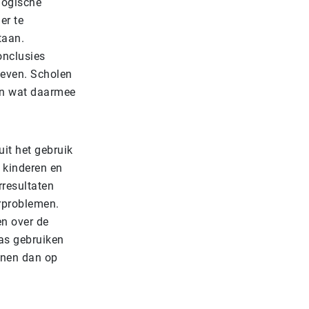
logische
er te
taan.
onclusies
leven. Scholen
en wat daarmee
it het gebruik
 kinderen en
rresultaten
erproblemen.
en over de
as gebruiken
nnen dan op