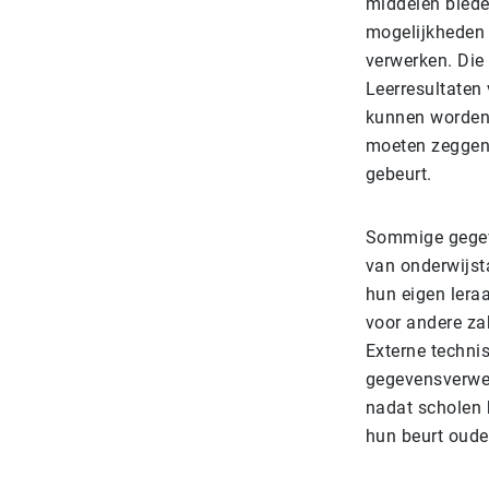
middelen biede
mogelijkheden 
verwerken. Die
Leerresultaten
kunnen worden 
moeten zeggen
gebeurt.
Sommige gegeve
van onderwijst
hun eigen leraa
voor andere zak
Externe techni
gegevensverwer
nadat scholen 
hun beurt oude