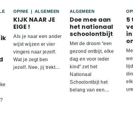
LE
OPINIE
|
ALGEMEEN
ALGEMEEN
OP
KIJK NAAR JE
Doe mee aan
5 
EIGE !
het nationaal
v
schoolontbijt
in
ik
Als je naar een ander
o
Met de droom “een
wijst wijzen er vier
Me
gezond ontbijt, elke
vingers naar jezelf.
d
wez
dag en voor ieder
Wat je zegt ben
tij
kind” zet het
jezelf. Nee, jij trekt…
d
din
Nationaal
el
Schoolontbijt het
lke
ur
belang van een…
t?