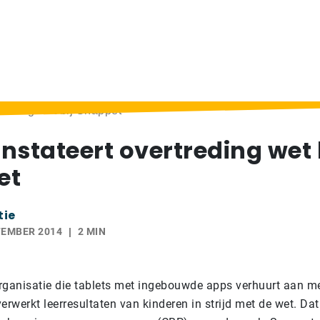
reding wet bij Snappet
nstateert overtreding wet 
et
tie
TEMBER 2014
2 MIN
rganisatie die tablets met ingebouwde apps verhuurt aan m
erwerkt leerresultaten van kinderen in strijd met de wet. Da