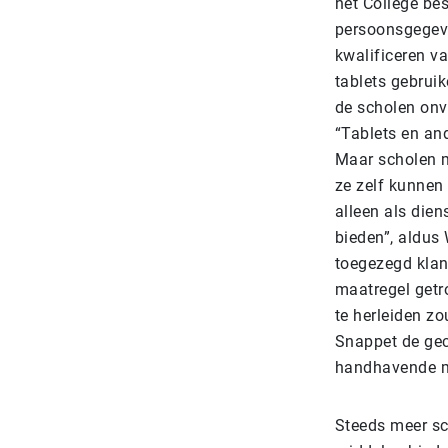
het College be
persoonsgegeve
kwalificeren va
tablets gebruik
de scholen onv
“Tablets en and
Maar scholen m
ze zelf kunnen
alleen als dien
bieden”, aldus
toegezegd klan
maatregel getr
te herleiden zo
Snappet de gec
handhavende ma
Steeds meer sc