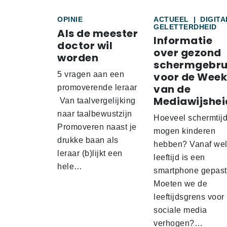
OPINIE
ACTUEEL
|
DIGITA
GELETTERDHEID
Als de meester
Informatie
doctor wil
over gezond
worden
schermgebru
5 vragen aan een
voor de Week
van de
promoverende leraar
Mediawijshei
Van taalvergelijking
naar taalbewustzijn
Hoeveel schermtij
Promoveren naast je
mogen kinderen
drukke baan als
hebben? Vanaf we
leraar (b)lijkt een
leeftijd is een
hele…
smartphone gepas
Moeten we de
leeftijdsgrens voor
sociale media
verhogen?…