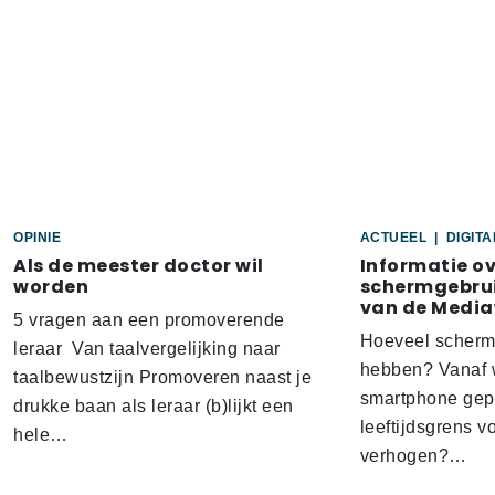
OPINIE
ACTUEEL
|
DIGIT
Als de meester doctor wil
Informatie o
worden
schermgebrui
van de Media
5 vragen aan een promoverende
Hoeveel scherm
leraar Van taalvergelijking naar
hebben? Vanaf w
taalbewustzijn Promoveren naast je
smartphone gep
drukke baan als leraar (b)lijkt een
leeftijdsgrens v
hele…
verhogen?…