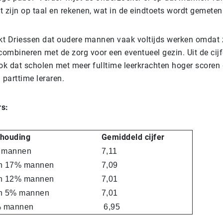
 zijn op taal en rekenen, wat in de eindtoets wordt gemeten
t Driessen dat oudere mannen vaak voltijds werken omdat 
combineren met de zorg voor een eventueel gezin. Uit de cij
ook dat scholen met meer fulltime leerkrachten hoger scoren
 parttime leraren.
rs:
houding
Gemiddeld cijfer
 mannen
7,11
n 17% mannen
7,09
n 12% mannen
7,01
n 5% mannen
7,01
% mannen
6,95