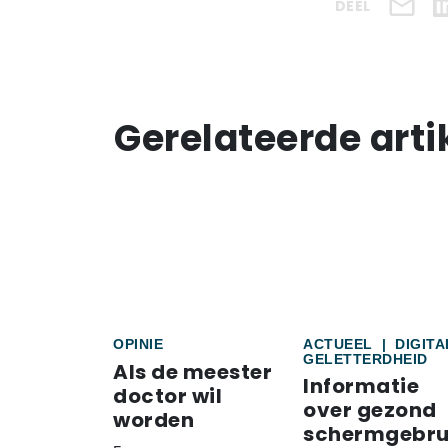
DEEL
Gerelateerde arti
OPINIE
ACTUEEL
|
DIGITA
GELETTERDHEID
Als de meester
Informatie
doctor wil
over gezond
worden
schermgebru