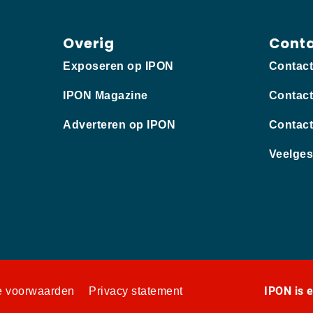
Overig
Cont
Exposeren op IPON
Contac
IPON Magazine
Contact
Adverteren op IPON
Contact
Veelges
IPON is 
 voorwaarden
Privacy statement