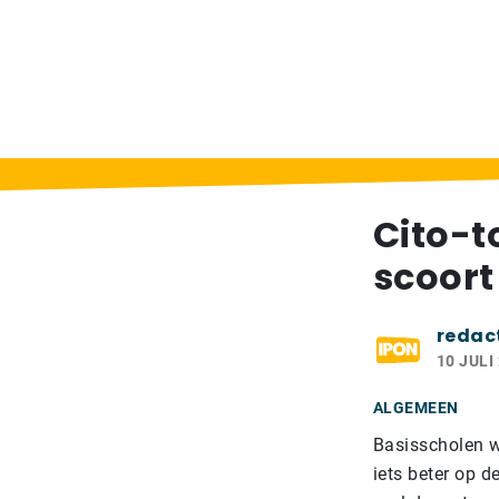
Home
>
Berichten
>
Cito-toets: School me
Cito-t
scoort
redac
10 JULI
ALGEMEEN
Basisscholen w
iets beter op d