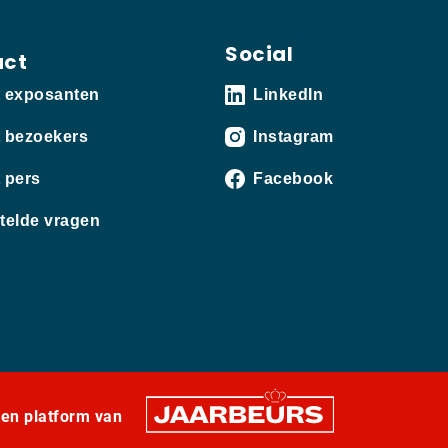
Social
act
t exposanten
LinkedIn
 bezoekers
Instagram
 pers
Facebook
telde vragen
een platform van