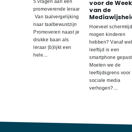
5 vragen aan een
voor de Week
van de
promoverende leraar
Mediawijshei
Van taalvergelijking
naar taalbewustzijn
Hoeveel schermtij
Promoveren naast je
mogen kinderen
drukke baan als
hebben? Vanaf we
leraar (b)lijkt een
leeftijd is een
hele…
smartphone gepas
Moeten we de
leeftijdsgrens voor
sociale media
verhogen?…