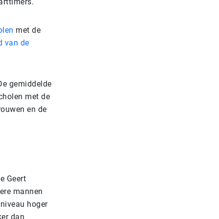
arttimers.
olen
met de
d van de
 De gemiddelde
scholen met de
rouwen en de
e Geert
udere mannen
 niveau hoger
ker dan