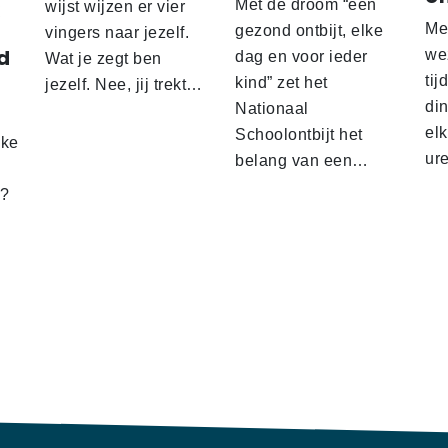
Met de droom “een
wijst wijzen er vier
Me
gezond ontbijt, elke
vingers naar jezelf.
d
wez
dag en voor ieder
Wat je zegt ben
tij
kind” zet het
jezelf. Nee, jij trekt…
d
din
Nationaal
el
Schoolontbijt het
lke
ur
belang van een…
t?