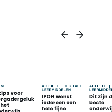
INIE
ACTUEEL
|
DIGITALE
ACTUEEL
|
LEERMIDDELEN
LEERMIDDE
tips voor
IPON wenst
Dit zijn 
ergadergeluk
iedereen een
beste
 het
hele fijne
onderwi
nderwijs