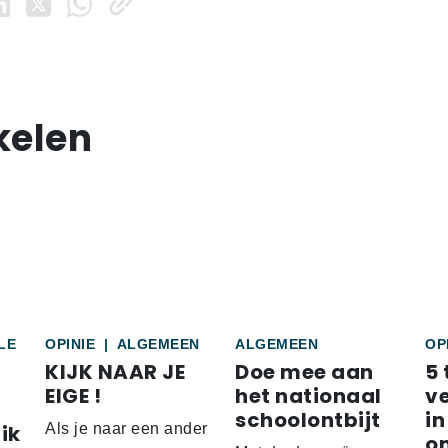
kelen
LE
OPINIE
|
ALGEMEEN
ALGEMEEN
OP
KIJK NAAR JE
Doe mee aan
5 
EIGE !
het nationaal
v
schoolontbijt
in
ik
Als je naar een ander
o