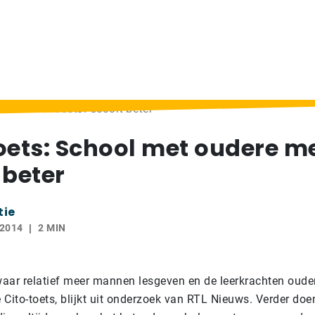
t oudere meester scoort beter
oets: School met oudere m
 beter
tie
 2014
2 MIN
aar relatief meer mannen lesgeven en de leerkrachten ouder
e Cito-toets, blijkt uit onderzoek van RTL Nieuws. Verder do