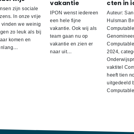
vakantie
cten in i
nsen zijn sociale
IPON wenst iedereen
Auteur: San
ens. In onze vrije
een hele fijne
Hulsman Br
d vinden we weinig
vakantie. Ook wij als
Computabl
gen zo leuk als bij
team gaan nu op
Genominee
kaar komen en
vakantie en zien er
Computable
enlang…
naar uit…
2024, categ
Onderwijspro
vaktitel Co
heeft tien n
uitgedeeld 
Computabl