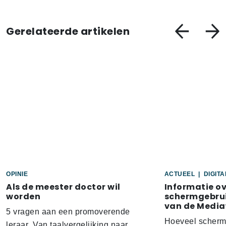
Gerelateerde artikelen
OPINIE
ACTUEEL
|
DIGIT
Als de meester doctor wil
Informatie o
worden
schermgebrui
van de Media
5 vragen aan een promoverende
Hoeveel scherm
leraar Van taalvergelijking naar