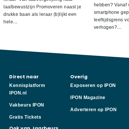
hebben? Vanaf w
taalbewustzijn Promoveren naast je
smartphone gep
drukke baan als leraar (b)lijkt een
leeftijdsgrens v
hele…
verhogen?…
Direct naar
Overig
Kennisplatform
Exposeren op IPON
IPON.nl
IPON Magazine
Vakbeurs IPON
Adverteren op IPON
Gratis Tickets
Ook van Jaarbeurs