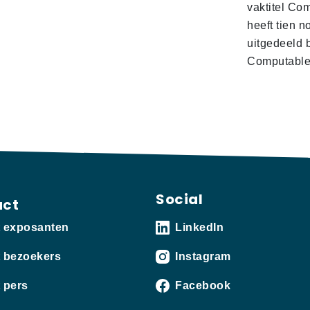
vaktitel Co
heeft tien n
uitgedeeld 
Computabl
Social
act
t exposanten
LinkedIn
 bezoekers
Instagram
 pers
Facebook