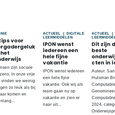
INIE
ACTUEEL
|
DIGITALE
ACTUEEL
|
LEERMIDDELEN
LEERMIDDE
tips voor
IPON wenst
Dit zijn 
ergadergeluk
iedereen een
beste
 het
hele fijne
onderwi
nderwijs
vakantie
cten in i
nsen zijn sociale
IPON wenst iedereen
Auteur: San
ens. In onze vrije
een hele fijne
Hulsman Br
d vinden we weinig
vakantie. Ook wij als
Computabl
gen zo leuk als bij
team gaan nu op
Genominee
kaar komen en
vakantie en zien er
Computable
enlang…
naar uit…
2024, categ
Onderwijspro