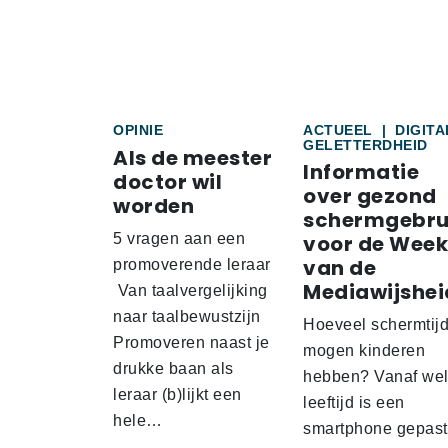
OPINIE
ACTUEEL
|
DIGITA
GELETTERDHEID
Als de meester
Informatie
doctor wil
over gezond
worden
schermgebru
5 vragen aan een
voor de Week
van de
promoverende leraar
Mediawijshei
Van taalvergelijking
naar taalbewustzijn
Hoeveel schermtij
Promoveren naast je
mogen kinderen
drukke baan als
hebben? Vanaf we
leraar (b)lijkt een
leeftijd is een
hele…
smartphone gepas