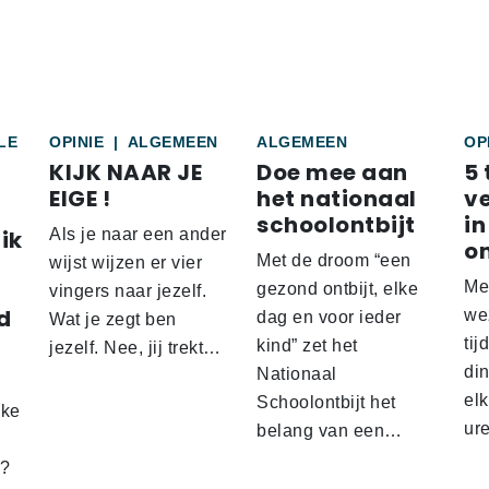
LE
OPINIE
|
ALGEMEEN
ALGEMEEN
OP
KIJK NAAR JE
Doe mee aan
5 
EIGE !
het nationaal
v
schoolontbijt
in
ik
Als je naar een ander
o
Met de droom “een
wijst wijzen er vier
Me
gezond ontbijt, elke
vingers naar jezelf.
d
wez
dag en voor ieder
Wat je zegt ben
tij
kind” zet het
jezelf. Nee, jij trekt…
d
din
Nationaal
el
Schoolontbijt het
lke
ur
belang van een…
t?