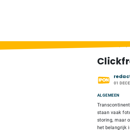
Home
>
Berichten
>
Clickfree: back-up op
Clickf
redac
01 DEC
ALGEMEEN
Transcontinent
staan vaak foto
storing, maar o
het belangrijk 