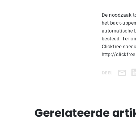
De noodzaak to
het back-uppen
automatische b
besteed. Ter o
Clickfree spec
http://clickfr
DEEL
Gerelateerde arti