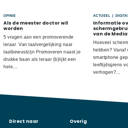
OPINIE
ACTUEEL
|
DIGIT
Als de meester doctor wil
Informatie o
worden
schermgebrui
van de Media
5 vragen aan een promoverende
Hoeveel scherm
leraar Van taalvergelijking naar
hebben? Vanaf w
taalbewustzijn Promoveren naast je
smartphone gep
drukke baan als leraar (b)lijkt een
leeftijdsgrens v
hele…
verhogen?…
Direct naar
Overig