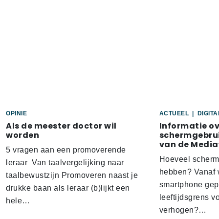
OPINIE
ACTUEEL
|
DIGIT
Als de meester doctor wil
Informatie o
worden
schermgebrui
van de Media
5 vragen aan een promoverende
Hoeveel scherm
leraar Van taalvergelijking naar
hebben? Vanaf w
taalbewustzijn Promoveren naast je
smartphone gep
drukke baan als leraar (b)lijkt een
leeftijdsgrens v
hele…
verhogen?…