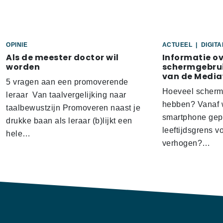
OPINIE
ACTUEEL
|
DIGIT
Als de meester doctor wil
Informatie o
worden
schermgebrui
van de Media
5 vragen aan een promoverende
Hoeveel scherm
leraar Van taalvergelijking naar
hebben? Vanaf w
taalbewustzijn Promoveren naast je
smartphone gep
drukke baan als leraar (b)lijkt een
leeftijdsgrens v
hele…
verhogen?…