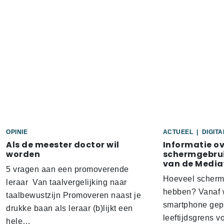
OPINIE
ACTUEEL
|
DIGIT
Als de meester doctor wil
Informatie o
worden
schermgebrui
van de Media
5 vragen aan een promoverende
Hoeveel scherm
leraar Van taalvergelijking naar
hebben? Vanaf w
taalbewustzijn Promoveren naast je
smartphone gep
drukke baan als leraar (b)lijkt een
leeftijdsgrens v
hele…