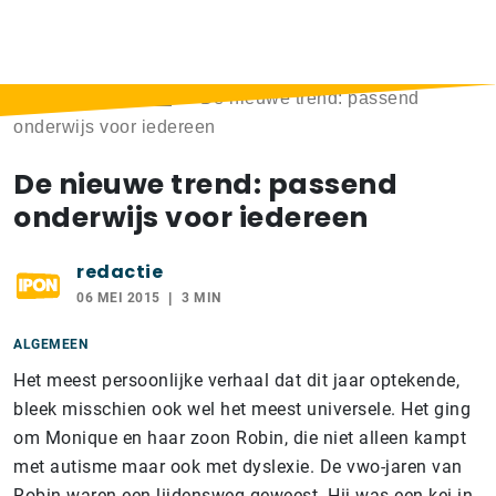
Home
>
Berichten
>
De nieuwe trend: passend
onderwijs voor iedereen
De nieuwe trend: passend
onderwijs voor iedereen
redactie
06 MEI 2015
3 MIN
ALGEMEEN
Het meest persoonlijke verhaal dat dit jaar optekende,
bleek misschien ook wel het meest universele. Het ging
om Monique en haar zoon Robin, die niet alleen kampt
met autisme maar ook met dyslexie. De vwo-jaren van
Robin waren een lijdensweg geweest. Hij was een kei in