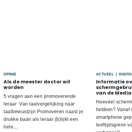
OPINIE
ACTUEEL
|
DIGIT
Als de meester doctor wil
Informatie o
worden
schermgebrui
van de Media
5 vragen aan een promoverende
Hoeveel scherm
leraar Van taalvergelijking naar
hebben? Vanaf w
taalbewustzijn Promoveren naast je
smartphone gep
drukke baan als leraar (b)lijkt een
leeftijdsgrens v
hele…