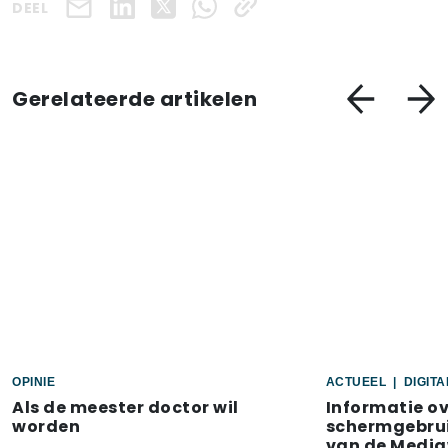
DEEL
Gerelateerde artikelen
OPINIE
ACTUEEL
|
DIGIT
Als de meester doctor wil
Informatie o
worden
schermgebrui
van de Media