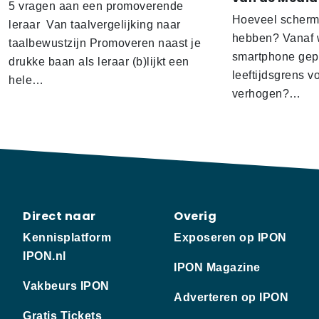
5 vragen aan een promoverende
Hoeveel scherm
leraar Van taalvergelijking naar
hebben? Vanaf w
taalbewustzijn Promoveren naast je
smartphone gep
drukke baan als leraar (b)lijkt een
leeftijdsgrens v
hele…
verhogen?…
Direct naar
Overig
Kennisplatform
Exposeren op IPON
IPON.nl
IPON Magazine
Vakbeurs IPON
Adverteren op IPON
Gratis Tickets