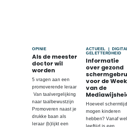
OPINIE
ACTUEEL
|
DIGITA
GELETTERDHEID
Als de meester
Informatie
doctor wil
over gezond
worden
schermgebru
5 vragen aan een
voor de Week
van de
promoverende leraar
Mediawijshei
Van taalvergelijking
naar taalbewustzijn
Hoeveel schermtij
Promoveren naast je
mogen kinderen
drukke baan als
hebben? Vanaf we
leraar (b)lijkt een
leeftijd is een