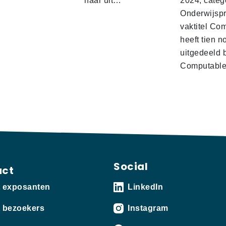
naar uit…
2024, categ
Onderwijspro
vaktitel Co
heeft tien n
uitgedeeld 
Computabl
Social
act
t exposanten
LinkedIn
 bezoekers
Instagram