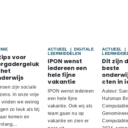
INIE
ACTUEEL
|
DIGITALE
ACTUEEL
|
LEERMIDDELEN
LEERMIDDE
tips voor
IPON wenst
Dit zijn 
ergadergeluk
iedereen een
beste
 het
hele fijne
onderwi
nderwijs
vakantie
cten in i
nsen zijn sociale
IPON wenst iedereen
Auteur: San
ens. In onze vrije
een hele fijne
Hulsman Br
d vinden we weinig
vakantie. Ook wij als
Computabl
gen zo leuk als bij
team gaan nu op
Genominee
kaar komen en
vakantie en zien er
Computable
enlang…