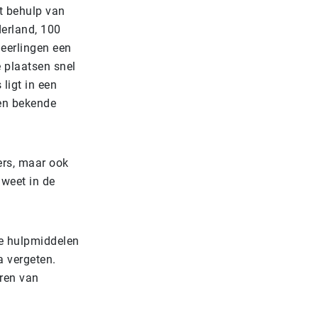
t behulp van
erland, 100
leerlingen een
 plaatsen snel
ligt in een
een bekende
ers, maar ook
 weet in de
he hulpmiddelen
a vergeten.
eren van