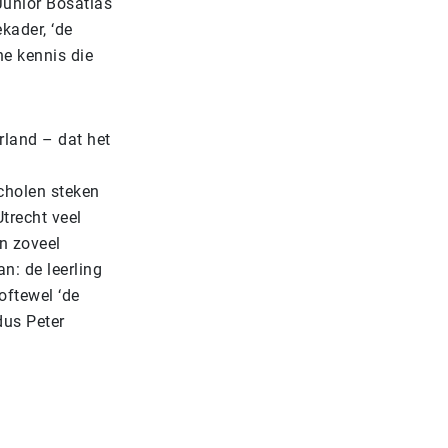
Junior Bosatlas
kader, ‘de
he kennis die
rland – dat het
scholen steken
Utrecht veel
n zoveel
n: de leerling
oftewel ‘de
dus Peter