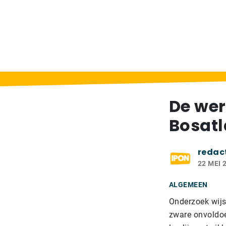
Home
>
Berichten
>
De wereld in je bol m
De wer
Bosatl
redac
22 MEI 
ALGEMEEN
Onderzoek wijs
zware onvoldoe