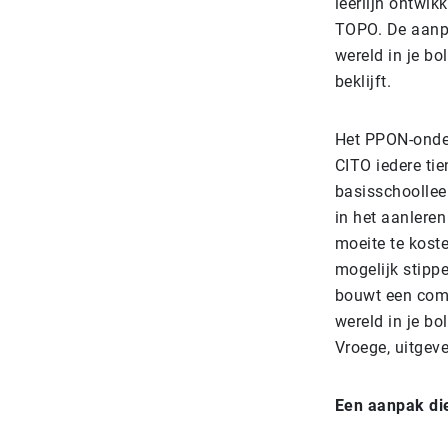
leerlijn ontwi
TOPO. De aanpa
wereld in je bo
beklijft.
Het PPON-onder
CITO iedere tie
basisschoolleer
in het aanleren
moeite te kost
mogelijk stipp
bouwt een comp
wereld in je bo
Vroege, uitgeve
Een aanpak die