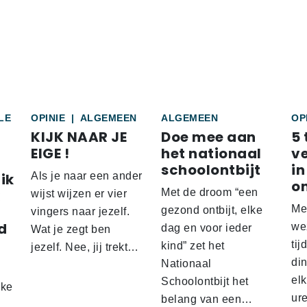
LE
OPINIE
|
ALGEMEEN
ALGEMEEN
OP
KIJK NAAR JE
Doe mee aan
5 
EIGE !
het nationaal
v
schoolontbijt
in
ik
Als je naar een ander
o
Met de droom “een
wijst wijzen er vier
Me
gezond ontbijt, elke
vingers naar jezelf.
d
wez
dag en voor ieder
Wat je zegt ben
tij
kind” zet het
jezelf. Nee, jij trekt…
d
din
Nationaal
el
Schoolontbijt het
lke
ur
belang van een…