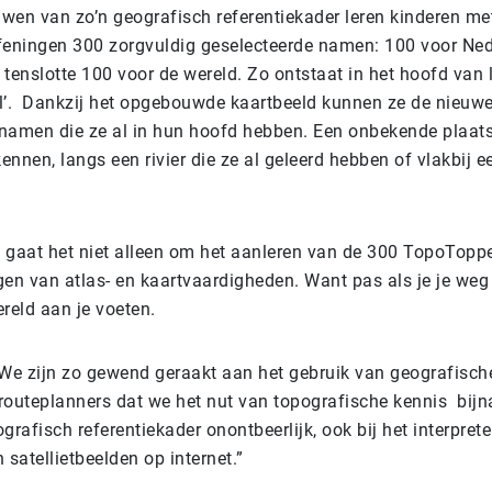
wen van zo’n geografisch referentiekader leren kinderen me
feningen 300 zorgvuldig geselecteerde namen: 100 voor Ned
tenslotte 100 voor de wereld. Zo ontstaat in het hoofd van 
bol’. Dankzij het opgebouwde kaartbeeld kunnen ze de nieuwe
namen die ze al in hun hoofd hebben. Een onbekende plaats 
kennen, langs een rivier die ze al geleerd hebben of vlakbij 
 gaat het niet alleen om het aanleren van de 300 TopoTopp
gen van atlas- en kaartvaardigheden. Want pas als je je weg
ereld aan je voeten.
“We zijn zo gewend geraakt aan het gebruik van geografisc
 routeplanners dat we het nut van topografische kennis bijn
grafisch referentiekader onontbeerlijk, ook bij het interpret
 satellietbeelden op internet.”