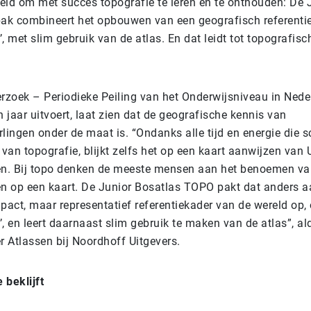
kkeld om met succes topografie te leren én te onthouden: De 
k combineert het opbouwen van een geografisch referentie
l’, met slim gebruik van de atlas. En dat leidt tot topografisc
zoek – Periodieke Peiling van het Onderwijsniveau in Nede
n jaar uitvoert, laat zien dat de geografische kennis van
lingen onder de maat is. “Ondanks alle tijd en energie die 
 van topografie, blijkt zelfs het op een kaart aanwijzen van 
en. Bij topo denken de meeste mensen aan het benoemen va
en op een kaart. De Junior Bosatlas TOPO pakt dat anders aa
act, maar representatief referentiekader van de wereld op, 
l’, en leert daarnaast slim gebruik te maken van de atlas”, al
r Atlassen bij Noordhoff Uitgevers.
 beklijft