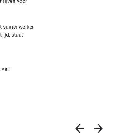
hrijven voor
eert samenwerken
ijd, staat
 vari