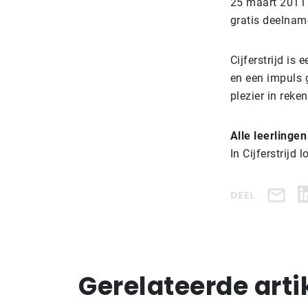
25 maart 2011 e
gratis deelname
Cijferstrijd is
en een impuls 
plezier in reken
Alle leerlinge
In Cijferstrijd
DEEL
Gerelateerde arti