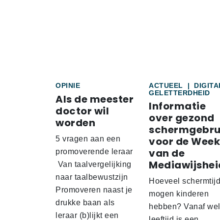
OPINIE
ACTUEEL
|
DIGITA
GELETTERDHEID
Als de meester
Informatie
doctor wil
over gezond
worden
schermgebru
5 vragen aan een
voor de Week
van de
promoverende leraar
Mediawijshei
Van taalvergelijking
naar taalbewustzijn
Hoeveel schermtij
Promoveren naast je
mogen kinderen
drukke baan als
hebben? Vanaf we
leraar (b)lijkt een
leeftijd is een