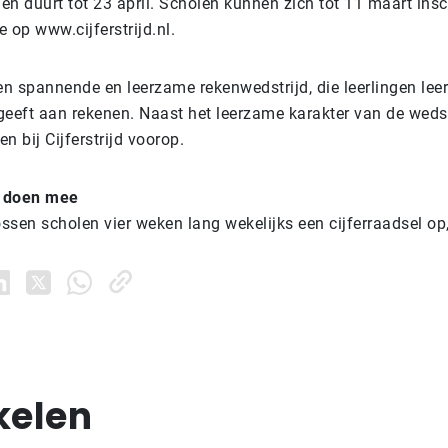
n duurt tot 23 april. Scholen kunnen zich tot 11 maart insc
 op www.cijferstrijd.nl.
 een spannende en leerzame rekenwedstrijd, die leerlingen l
geeft aan rekenen. Naast het leerzame karakter van de wedstr
en bij Cijferstrijd voorop.
n doen mee
 lossen scholen vier weken lang wekelijks een cijferraadsel op,
kelen