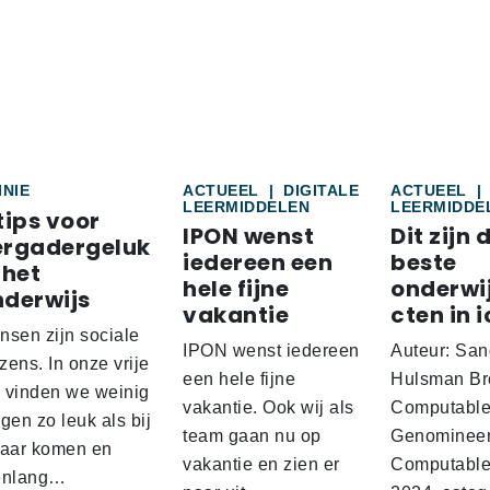
INIE
ACTUEEL
|
DIGITALE
ACTUEEL
|
LEERMIDDELEN
LEERMIDDE
tips voor
IPON wenst
Dit zijn 
ergadergeluk
iedereen een
beste
 het
hele fijne
onderwi
nderwijs
vakantie
cten in i
nsen zijn sociale
IPON wenst iedereen
Auteur: San
ens. In onze vrije
een hele fijne
Hulsman Br
d vinden we weinig
vakantie. Ook wij als
Computabl
gen zo leuk als bij
team gaan nu op
Genominee
kaar komen en
vakantie en zien er
Computable
enlang…