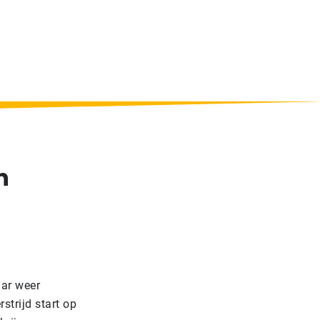
n
aar weer
strijd start op