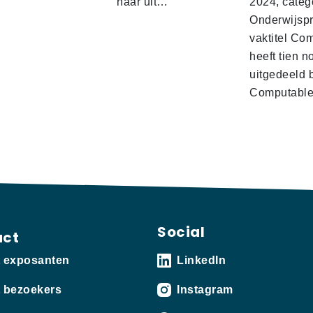
naar uit…
2024, categ
Onderwijspro
vaktitel Co
heeft tien n
uitgedeeld 
Computabl
Social
act
t exposanten
LinkedIn
 bezoekers
Instagram