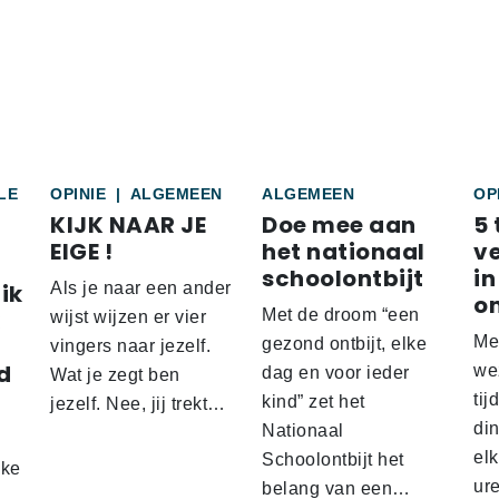
LE
OPINIE
|
ALGEMEEN
ALGEMEEN
OP
KIJK NAAR JE
Doe mee aan
5 
EIGE !
het nationaal
v
schoolontbijt
in
ik
Als je naar een ander
o
Met de droom “een
wijst wijzen er vier
Me
gezond ontbijt, elke
vingers naar jezelf.
d
wez
dag en voor ieder
Wat je zegt ben
tij
kind” zet het
jezelf. Nee, jij trekt…
d
din
Nationaal
el
Schoolontbijt het
lke
ur
belang van een…