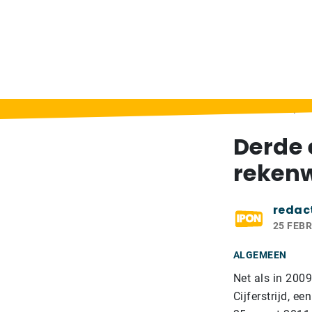
Home
>
Berichten
>
Derde editie van spa
Derde 
rekenw
redac
25 FEBR
ALGEMEEN
Net als in 200
Cijferstrijd, e