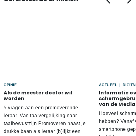
OPINIE
ACTUEEL
|
DIGIT
Als de meester doctor wil
Informatie o
worden
schermgebrui
van de Media
5 vragen aan een promoverende
Hoeveel scherm
leraar Van taalvergelijking naar
hebben? Vanaf w
taalbewustzijn Promoveren naast je
smartphone gep
drukke baan als leraar (b)lijkt een