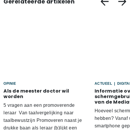
Gerelateerde artikelen
OPINIE
ACTUEEL
|
DIGIT
Als de meester doctor wil
Informatie o
worden
schermgebrui
van de Media
5 vragen aan een promoverende
Hoeveel scherm
leraar Van taalvergelijking naar
hebben? Vanaf w
taalbewustzijn Promoveren naast je
smartphone gep
drukke baan als leraar (b)lijkt een