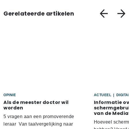
Gerelateerde artikelen
OPINIE
ACTUEEL
|
DIGIT
Als de meester doctor wil
Informatie o
worden
schermgebrui
van de Media
5 vragen aan een promoverende
Hoeveel scherm
leraar Van taalvergelijking naar