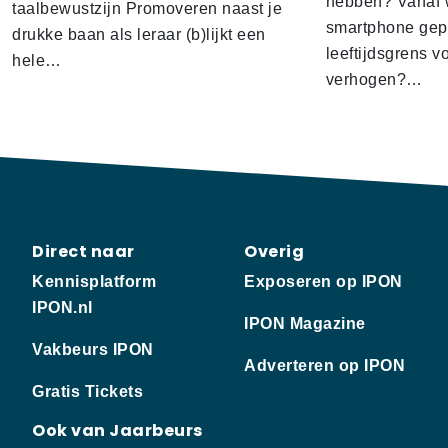
hebben? Vanaf w
taalbewustzijn Promoveren naast je
smartphone gep
drukke baan als leraar (b)lijkt een
leeftijdsgrens v
hele…
verhogen?…
Direct naar
Overig
Kennisplatform
Exposeren op IPON
IPON.nl
IPON Magazine
Vakbeurs IPON
Adverteren op IPON
Gratis Tickets
Ook van Jaarbeurs