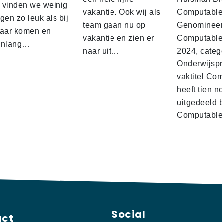
d vinden we weinig
vakantie. Ook wij als
Computabl
gen zo leuk als bij
team gaan nu op
Genominee
kaar komen en
vakantie en zien er
Computable
enlang…
naar uit…
2024, categ
Onderwijspro
vaktitel Co
heeft tien n
uitgedeeld 
Computabl
Social
act