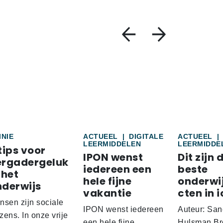
INIE
ACTUEEL
|
DIGITALE
ACTUEEL
|
LEERMIDDELEN
LEERMIDDE
tips voor
IPON wenst
Dit zijn 
ergadergeluk
iedereen een
beste
 het
hele fijne
onderwi
nderwijs
vakantie
cten in i
nsen zijn sociale
IPON wenst iedereen
Auteur: San
ens. In onze vrije
een hele fijne
Hulsman Br