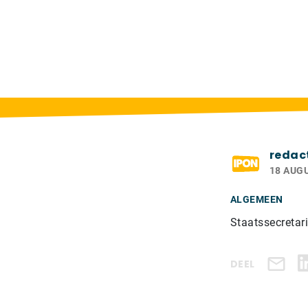
Home
>
Berichten
>
redac
18 AUG
ALGEMEEN
Staatssecretar
DEEL