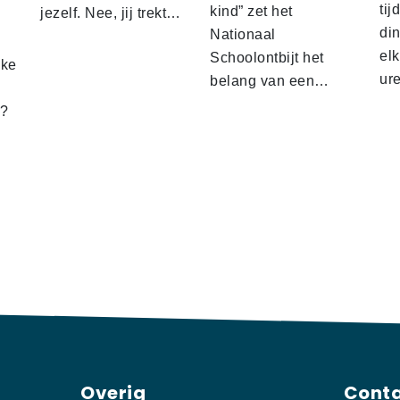
tij
kind” zet het
jezelf. Nee, jij trekt…
d
din
Nationaal
el
Schoolontbijt het
lke
ur
belang van een…
t?
Overig
Cont