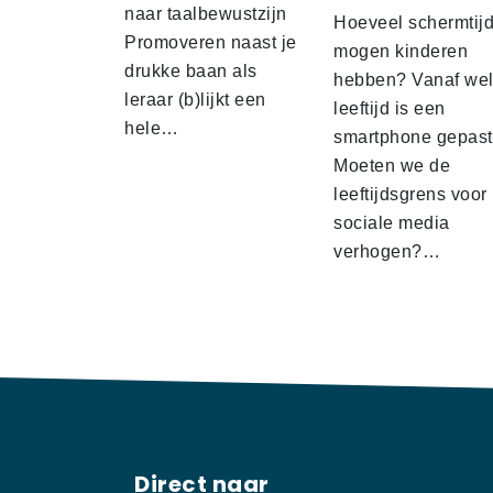
naar taalbewustzijn
Hoeveel schermtij
Promoveren naast je
mogen kinderen
drukke baan als
hebben? Vanaf we
leraar (b)lijkt een
leeftijd is een
hele…
smartphone gepas
Moeten we de
leeftijdsgrens voor
sociale media
verhogen?…
Direct naar