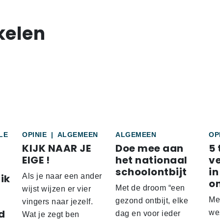
kelen
LE
OPINIE
|
ALGEMEEN
ALGEMEEN
OP
KIJK NAAR JE
Doe mee aan
5 
EIGE !
het nationaal
v
schoolontbijt
in
ik
Als je naar een ander
o
Met de droom “een
wijst wijzen er vier
Me
gezond ontbijt, elke
vingers naar jezelf.
d
wez
dag en voor ieder
Wat je zegt ben