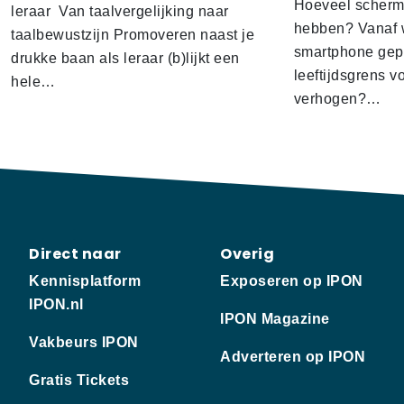
Hoeveel scherm
leraar Van taalvergelijking naar
hebben? Vanaf w
taalbewustzijn Promoveren naast je
smartphone gep
drukke baan als leraar (b)lijkt een
leeftijdsgrens v
hele…
verhogen?…
Direct naar
Overig
Kennisplatform
Exposeren op IPON
IPON.nl
IPON Magazine
Vakbeurs IPON
Adverteren op IPON
Gratis Tickets