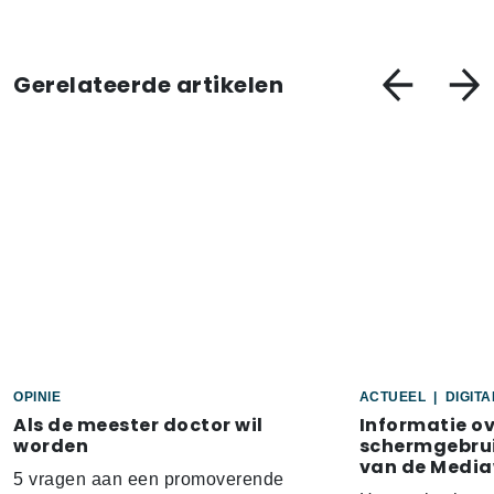
Gerelateerde artikelen
OPINIE
ACTUEEL
|
DIGIT
Als de meester doctor wil
Informatie o
worden
schermgebrui
van de Media
5 vragen aan een promoverende