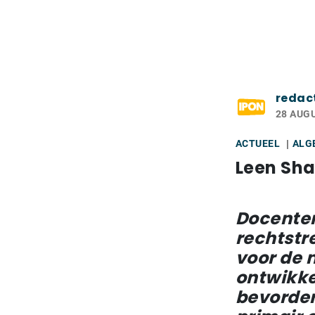
redac
28 AUG
ACTUEEL
ALG
Leen Sh
Docenten
rechtstr
voor de 
ontwikke
bevorder