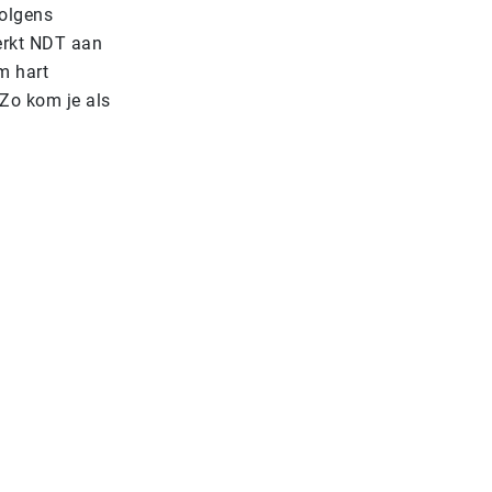
volgens
rkt NDT aan
m hart
 Zo kom je als