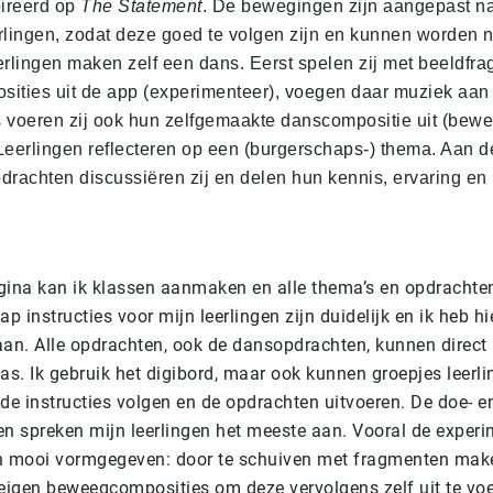
pireerd op
The Statement
. De bewegingen zijn aangepast na
rlingen, zodat deze goed te volgen zijn en kunnen worden
lingen maken zelf een dans. Eerst spelen zij met beeldfr
ities uit de app (experimenteer), voegen daar muziek aan
 voeren zij ook hun zelfgemaakte danscompositie uit (bewe
erlingen reflecteren op een (burgerschaps-) thema. Aan 
drachten discussiëren zij en delen hun kennis, ervaring en
gina kan ik klassen aanmaken en alle thema’s en opdrachte
ap instructies voor mijn leerlingen zijn duidelijk en ik heb h
aan. Alle opdrachten, ook de dansopdrachten, kunnen direct
as. Ik gebruik het digibord, maar ook kunnen groepjes leerl
de instructies volgen en de opdrachten uitvoeren. De doe- e
 spreken mijn leerlingen het meeste aan. Vooral de experi
n mooi vormgegeven: door te schuiven met fragmenten mak
 eigen beweegcomposities om deze vervolgens zelf uit te vo