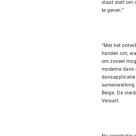
staat stelt om 
te geven.”
“Met het ontwi
handen om, wat
om zoveel moge
moderne dans e
dansapplicati
samenwerking m
Beige. De vierd
Veraart.
Na registratie 