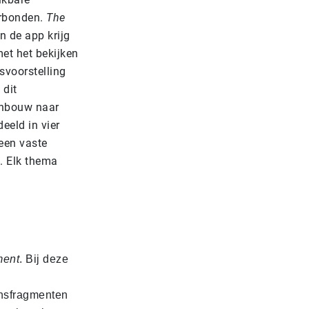
erbonden.
The
n de app krijg
 met het bekijken
svoorstelling
 dit
venbouw naar
eeld in vier
een vaste
. Elk thema
ment
. Bij deze
nsfragmenten