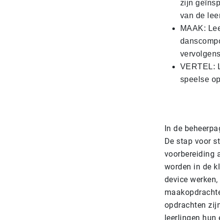
zijn geïns
van de lee
MAAK: Leer
danscompos
vervolgens
VERTEL: Le
speelse op
In de beheerpa
De stap voor st
voorbereiding 
worden in de kl
device werken, 
maakopdrachten
opdrachten zij
leerlingen hun