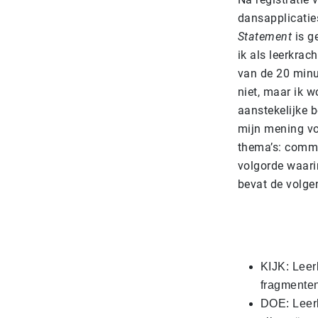
dansapplicatie
Statement
is g
ik als leerkrach
van de 20 min
niet, maar ik w
aanstekelijke 
mijn mening vo
thema’s: commu
volgorde waari
bevat de volgen
KIJK: Leer
fragmenten
DOE: Leer