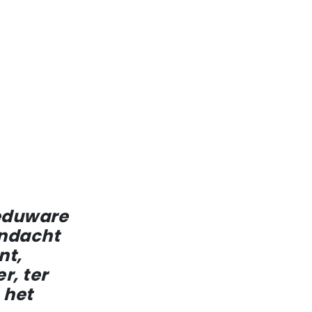
eduware
andacht
nt,
er,
ter
 het