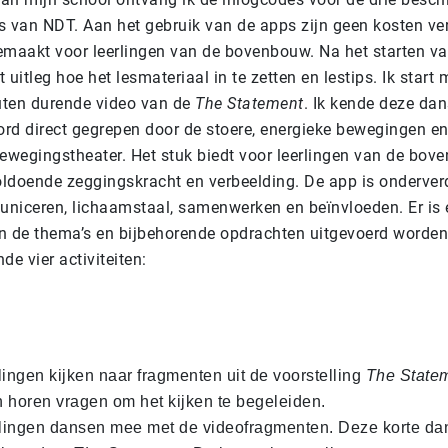
s van NDT. Aan het gebruik van de apps zijn geen kosten v
emaakt voor leerlingen van de bovenbouw. Na het starten va
t uitleg hoe het lesmateriaal in te zetten en lestips. Ik start
uten durende video van de
The Statement
. Ik kende deze dan
ord direct gegrepen door de stoere, energieke bewegingen en
bewegingstheater. Het stuk biedt voor leerlingen van de bo
ldoende zeggingskracht en verbeelding. De app is onderverd
niceren, lichaamstaal, samenwerken en beïnvloeden. Er is 
n de thema’s en bijbehorende opdrachten uitgevoerd worden
de vier activiteiten:
lingen kijken naar fragmenten uit de voorstelling
The State
 horen vragen om het kijken te begeleiden.
lingen dansen mee met de videofragmenten. Deze korte da