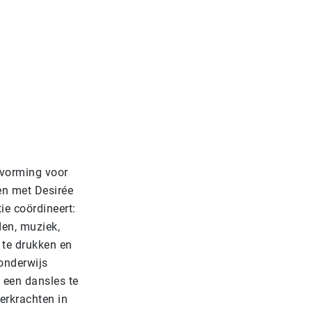
 vorming voor
en met Desirée
ie coördineert:
den, muziek,
 te drukken en
onderwijs
d een dansles te
erkrachten in