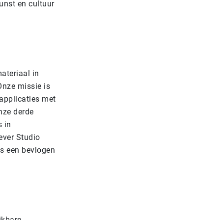
unst en cultuur
ateriaal in
Onze missie is
applicaties met
nze derde
 in
ever Studio
dus een bevlogen
ikbare