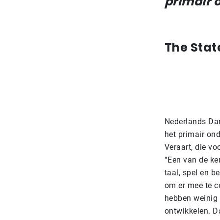
primair 
The Sta
Nederlands Dan
het primair on
Veraart, die vo
“Een van de ker
taal, spel en b
om er mee te c
hebben weinig t
ontwikkelen. D