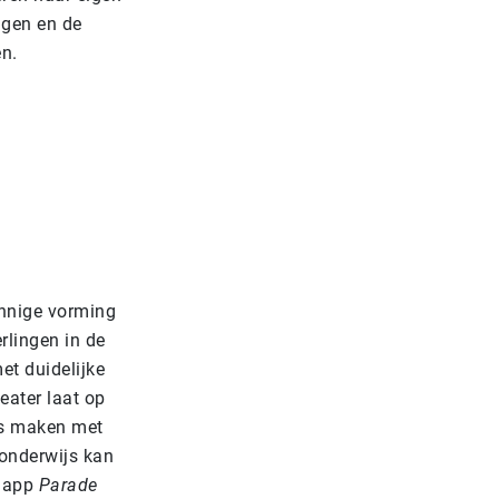
ngen en de
n.
innige vorming
rlingen in de
et duidelijke
eater laat op
is maken met
 onderwijs kan
e app
Parade