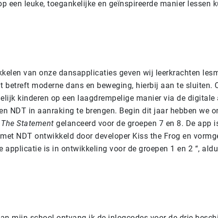
op een leuke, toegankelijke en geïnspireerde manier lessen k
kkelen van onze dansapplicaties geven wij leerkrachten lesm
 betreft moderne dans en beweging, hierbij aan te sluiten. 
lijk kinderen op een laagdrempelige manier via de digitale 
n NDT in aanraking te brengen. Begin dit jaar hebben we o
e
The Statement
gelanceerd voor de groepen 7 en 8. De app is
et NDT ontwikkeld door developer Kiss the Frog en vormg
e applicatie is in ontwikkeling voor de groepen 1 en 2 “, al
van mijn school ontvang ik de inlogcodes voor de drie besch