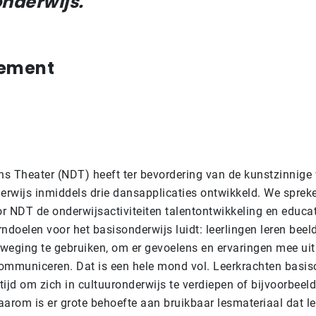
onderwijs.
tement
s Theater (NDT) heeft ter bevordering van de kunstzinnige
derwijs inmiddels drie dansapplicaties ontwikkeld. We sprek
or NDT de onderwijsactiviteiten talentontwikkeling en educat
ndoelen voor het basisonderwijs luidt: leerlingen leren beel
eweging te gebruiken, om er gevoelens en ervaringen mee uit
ommuniceren. Dat is een hele mond vol. Leerkrachten basis
ijd om zich in cultuuronderwijs te verdiepen of bijvoorbeel
aarom is er grote behoefte aan bruikbaar lesmateriaal dat le