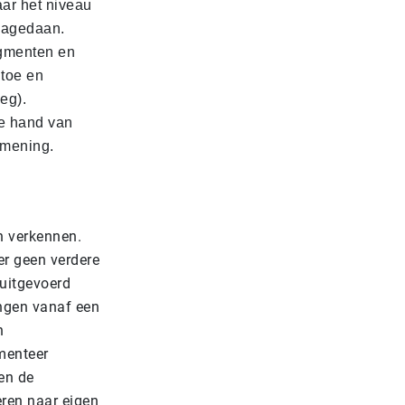
ar het niveau
 nagedaan.
agmenten en
 toe en
eg).
de hand van
 mening.
n verkennen.
ier geen verdere
 uitgevoerd
ingen vanaf een
n
menteer
en de
eren naar eigen