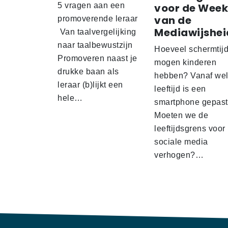
5 vragen aan een
voor de Week
van de
promoverende leraar
Mediawijshei
Van taalvergelijking
naar taalbewustzijn
Hoeveel schermtij
Promoveren naast je
mogen kinderen
drukke baan als
hebben? Vanaf we
leraar (b)lijkt een
leeftijd is een
hele…
smartphone gepas
Moeten we de
leeftijdsgrens voor
sociale media
verhogen?…