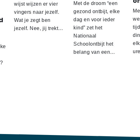
o
Met de droom “een
wijst wijzen er vier
Me
gezond ontbijt, elke
vingers naar jezelf.
d
wez
dag en voor ieder
Wat je zegt ben
tij
kind” zet het
jezelf. Nee, jij trekt…
d
din
Nationaal
el
Schoolontbijt het
lke
ur
belang van een…
t?