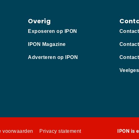
Overig
Cont
Exposeren op IPON
Contac
IPON Magazine
Contact
Adverteren op IPON
Contact
Veelges
IPON is 
 voorwaarden
Privacy statement