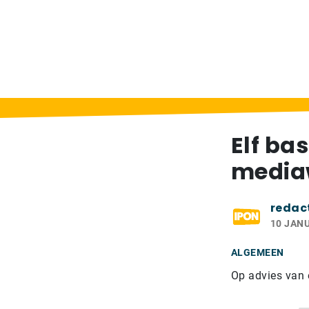
Home
>
Berichten
>
Elf basisscholen mak
Elf ba
mediaw
redac
10 JANU
ALGEMEEN
Op advies van