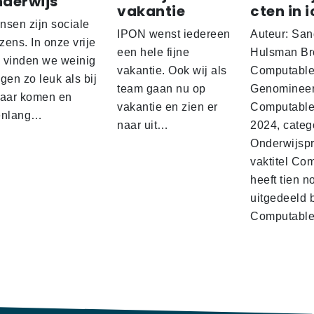
nderwijs
vakantie
cten in i
nsen zijn sociale
IPON wenst iedereen
Auteur: San
ens. In onze vrije
een hele fijne
Hulsman Br
d vinden we weinig
vakantie. Ook wij als
Computabl
gen zo leuk als bij
team gaan nu op
Genominee
kaar komen en
vakantie en zien er
Computable
enlang…
naar uit…
2024, categ
Onderwijspro
vaktitel Co
heeft tien n
uitgedeeld 
Computabl