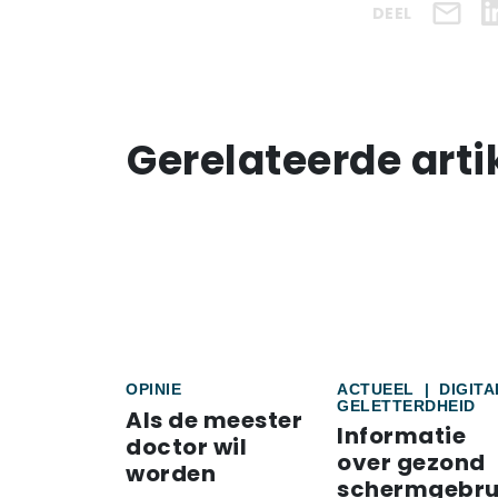
DEEL
Gerelateerde arti
OPINIE
ACTUEEL
|
DIGITA
GELETTERDHEID
Als de meester
Informatie
doctor wil
over gezond
worden
schermgebru