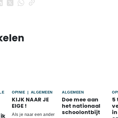
kelen
LE
OPINIE
|
ALGEMEEN
ALGEMEEN
OP
KIJK NAAR JE
Doe mee aan
5 
EIGE !
het nationaal
v
schoolontbijt
in
ik
Als je naar een ander