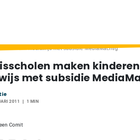
en kinderen mediawijs met subsidie MediaMachtig
sisscholen maken kinderen
ijs met subsidie MediaMa
tie
ARI 2011
1 MIN
 een Comit