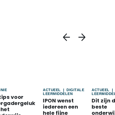
INIE
ACTUEEL
|
DIGITALE
ACTUEEL
|
LEERMIDDELEN
LEERMIDDE
tips voor
IPON wenst
Dit zijn 
ergadergeluk
iedereen een
beste
 het
hele fijne
onderwi