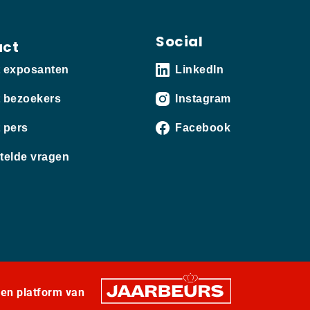
Social
act
t exposanten
LinkedIn
 bezoekers
Instagram
 pers
Facebook
telde vragen
een platform van