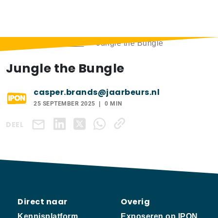
Home
>
Exposanten
>
Jungle the Bungle
Jungle the Bungle
casper.brands@jaarbeurs.nl
25 SEPTEMBER 2025
0 MIN
DEEL
Direct naar
Overig
Kennisplatform
Exposeren op IPON