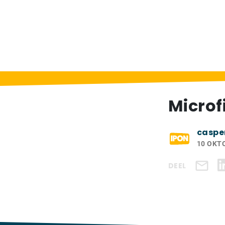
Home
>
Exposanten
>
Microfix NV
Microf
caspe
10 OKT
DEEL