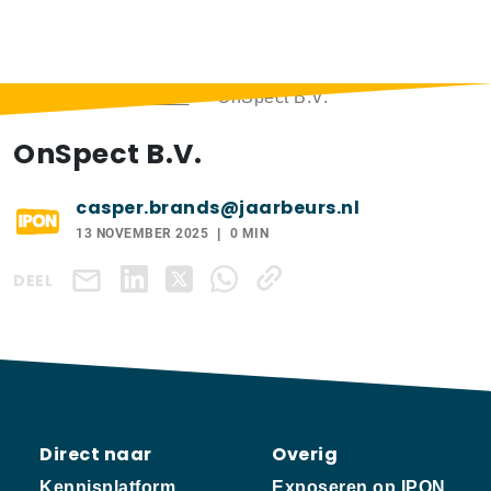
Home
>
Exposanten
>
OnSpect B.V.
OnSpect B.V.
casper.brands@jaarbeurs.nl
13 NOVEMBER 2025
0 MIN
DEEL
Direct naar
Overig
Kennisplatform
Exposeren op IPON