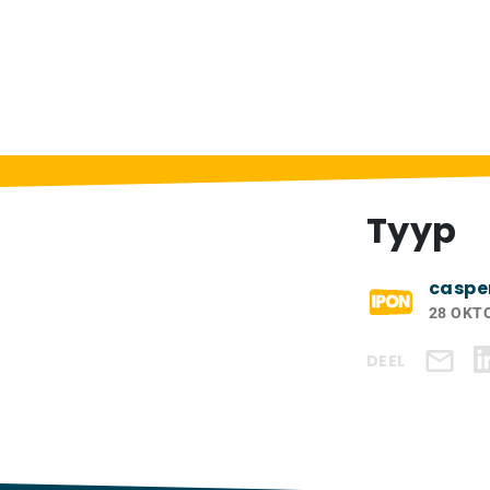
Home
>
Exposanten
>
Tyyp
Tyyp
caspe
28 OKT
DEEL