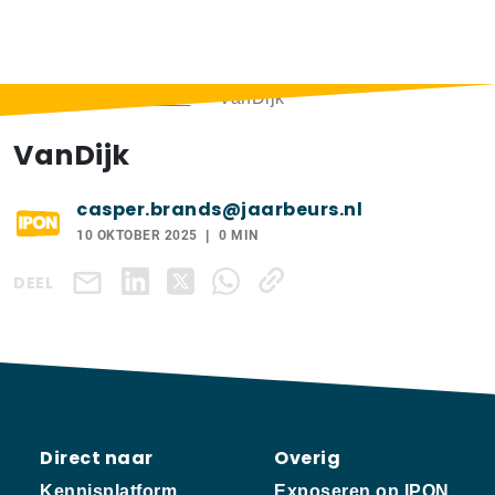
Home
>
Exposanten
>
VanDijk
VanDijk
casper.brands@jaarbeurs.nl
10 OKTOBER 2025
0 MIN
DEEL
Direct naar
Overig
Kennisplatform
Exposeren op IPON