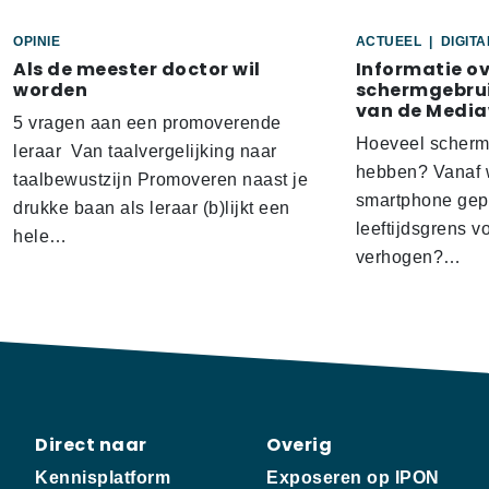
OPINIE
ACTUEEL
|
DIGIT
Als de meester doctor wil
Informatie o
worden
schermgebrui
van de Media
5 vragen aan een promoverende
Hoeveel scherm
leraar Van taalvergelijking naar
hebben? Vanaf w
taalbewustzijn Promoveren naast je
smartphone gep
drukke baan als leraar (b)lijkt een
leeftijdsgrens v
hele…
verhogen?…
Direct naar
Overig
Kennisplatform
Exposeren op IPON