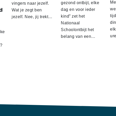
Me
gezond ontbijt, elke
vingers naar jezelf.
d
wez
dag en voor ieder
Wat je zegt ben
tij
kind” zet het
jezelf. Nee, jij trekt…
d
din
Nationaal
el
Schoolontbijt het
lke
ur
belang van een…
t?