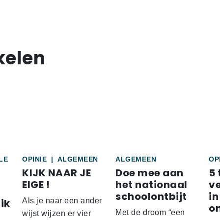
kelen
LE
OPINIE
|
ALGEMEEN
ALGEMEEN
OP
KIJK NAAR JE
Doe mee aan
5 
EIGE !
het nationaal
v
schoolontbijt
in
ik
Als je naar een ander
o
Met de droom “een
wijst wijzen er vier