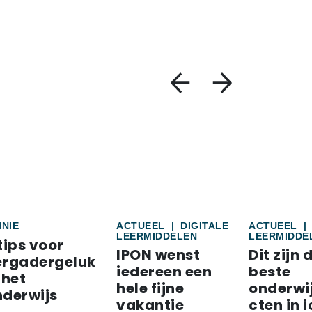
INIE
ACTUEEL
|
DIGITALE
ACTUEEL
|
LEERMIDDELEN
LEERMIDDE
tips voor
IPON wenst
Dit zijn 
ergadergeluk
iedereen een
beste
 het
hele fijne
onderwi
nderwijs
vakantie
cten in i