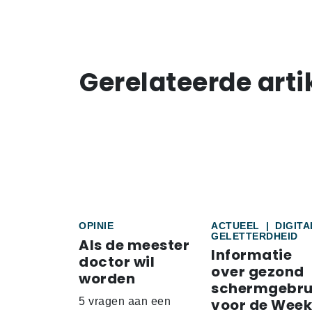
Gerelateerde arti
OPINIE
ACTUEEL
|
DIGITA
GELETTERDHEID
Als de meester
Informatie
doctor wil
over gezond
worden
schermgebru
5 vragen aan een
voor de Week