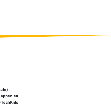
nale)
chappen en
ewTechKids