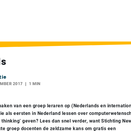
ls
tie
EMBER 2017
1 MIN
itmaken van een groep leraren op (Nederlands en internatio
die als eersten in Nederland lessen over computerwetens
 thinking’ geven? Lees dan snel verder, want Stichting N
cte groep docenten de zeldzame kans om gratis een