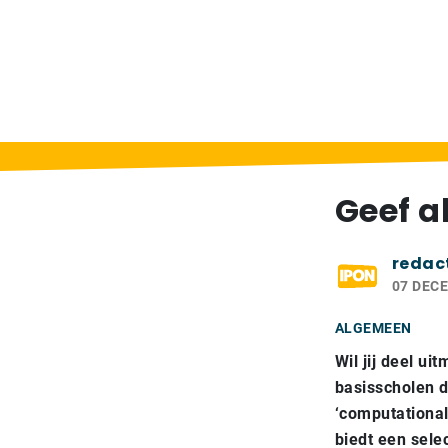
Home
>
Berichten
>
Geef als
Geef a
redac
07 DEC
ALGEMEEN
Wil jij deel u
basisscholen 
‘computational
biedt een sele