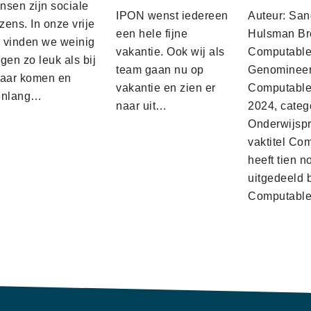
nsen zijn sociale
IPON wenst iedereen
Auteur: San
ens. In onze vrije
een hele fijne
Hulsman Br
d vinden we weinig
vakantie. Ook wij als
Computabl
gen zo leuk als bij
team gaan nu op
Genominee
kaar komen en
vakantie en zien er
Computable
enlang…
naar uit…
2024, categ
Onderwijspro
vaktitel Co
heeft tien n
uitgedeeld 
Computabl