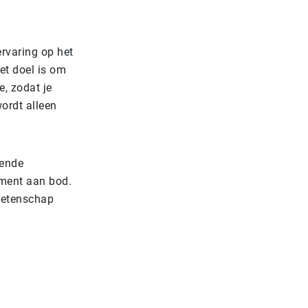
rvaring op het
et doel is om
, zodat je
wordt alleen
.
gende
ment aan bod.
wetenschap