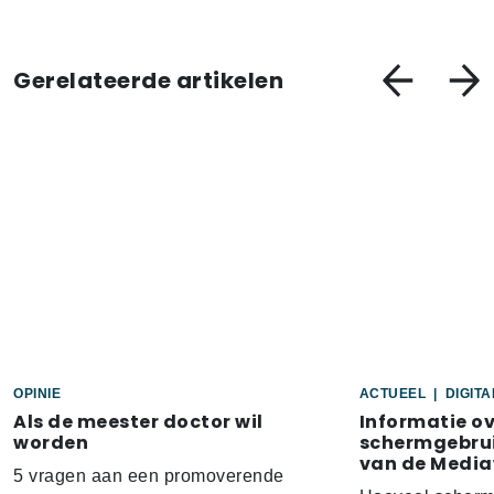
Gerelateerde artikelen
OPINIE
ACTUEEL
|
DIGIT
Als de meester doctor wil
Informatie o
worden
schermgebrui
van de Media
5 vragen aan een promoverende