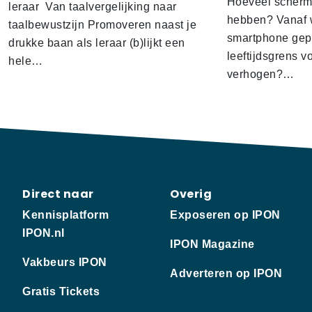
Hoeveel scherm
leraar Van taalvergelijking naar
hebben? Vanaf w
taalbewustzijn Promoveren naast je
smartphone gep
drukke baan als leraar (b)lijkt een
leeftijdsgrens v
hele…
verhogen?…
Direct naar
Overig
Kennisplatform
Exposeren op IPON
IPON.nl
IPON Magazine
Vakbeurs IPON
Adverteren op IPON
Gratis Tickets