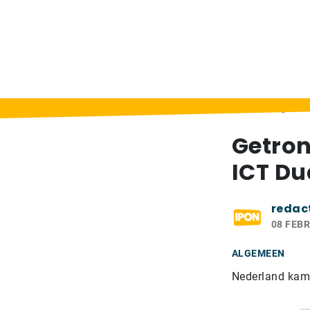
Home
>
Berichten
>
Getronics en Hogesch
Getron
ICT Du
redac
08 FEBR
ALGEMEEN
Nederland kamp