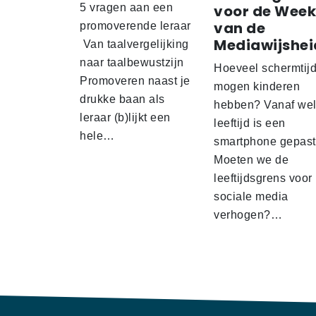
5 vragen aan een
voor de Week
van de
promoverende leraar
Mediawijshei
Van taalvergelijking
naar taalbewustzijn
Hoeveel schermtij
Promoveren naast je
mogen kinderen
drukke baan als
hebben? Vanaf we
leraar (b)lijkt een
leeftijd is een
hele…
smartphone gepas
Moeten we de
leeftijdsgrens voor
sociale media
verhogen?…