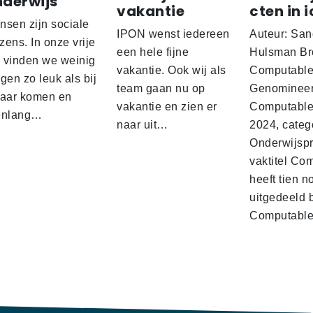
nderwijs
vakantie
cten in i
nsen zijn sociale
IPON wenst iedereen
Auteur: San
ens. In onze vrije
een hele fijne
Hulsman Br
d vinden we weinig
vakantie. Ook wij als
Computabl
gen zo leuk als bij
team gaan nu op
Genominee
kaar komen en
vakantie en zien er
Computable
enlang…
naar uit…
2024, categ
Onderwijspro
vaktitel Co
heeft tien n
uitgedeeld 
Computabl