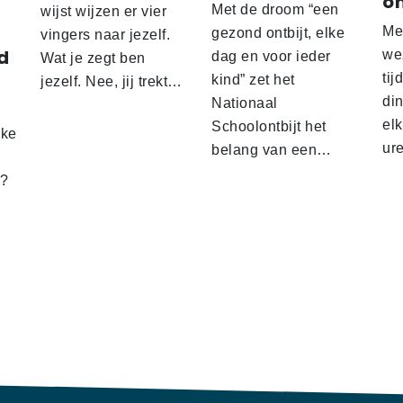
o
Met de droom “een
wijst wijzen er vier
Me
gezond ontbijt, elke
vingers naar jezelf.
d
wez
dag en voor ieder
Wat je zegt ben
tij
kind” zet het
jezelf. Nee, jij trekt…
d
din
Nationaal
el
Schoolontbijt het
lke
ur
belang van een…
t?