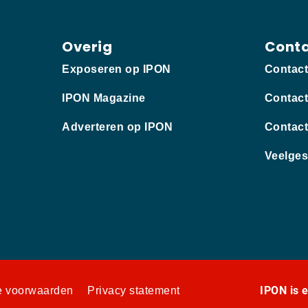
Overig
Cont
Exposeren op IPON
Contac
IPON Magazine
Contact
Adverteren op IPON
Contact
Veelges
IPON is 
 voorwaarden
Privacy statement