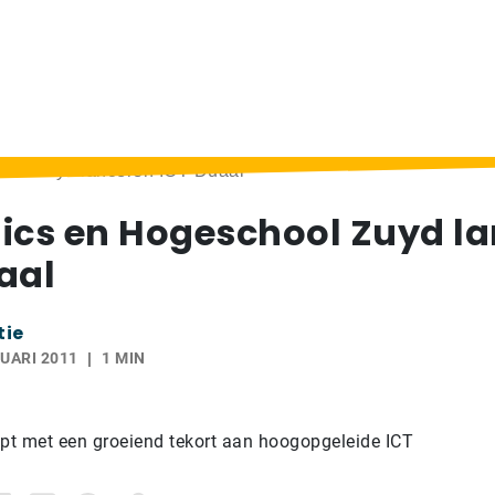
ool Zuyd lanceren ICT Duaal
ics en Hogeschool Zuyd l
aal
tie
UARI 2011
1 MIN
t met een groeiend tekort aan hoogopgeleide ICT