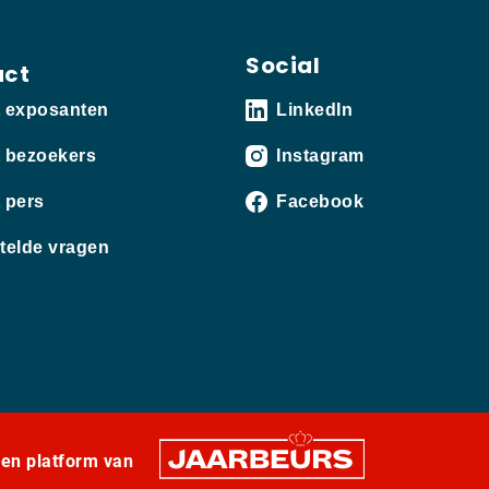
Social
act
t exposanten
LinkedIn
 bezoekers
Instagram
 pers
Facebook
telde vragen
een platform van