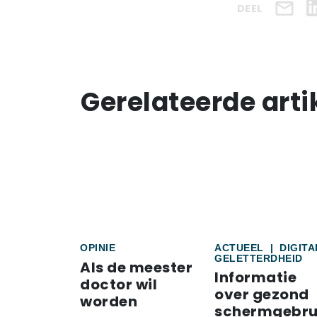
DEEL
Gerelateerde arti
OPINIE
ACTUEEL
|
DIGITA
GELETTERDHEID
Als de meester
Informatie
doctor wil
over gezond
worden
schermgebru