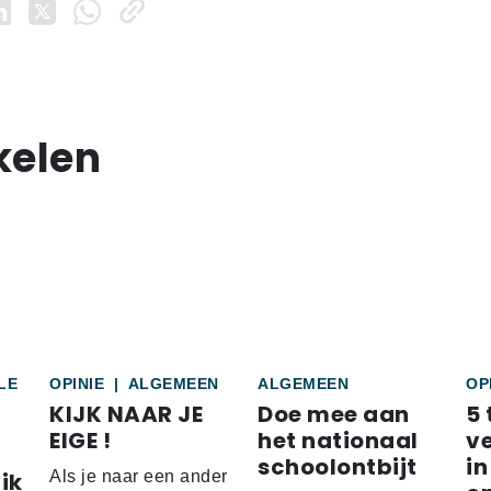
kelen
LE
OPINIE
|
ALGEMEEN
ALGEMEEN
OP
KIJK NAAR JE
Doe mee aan
5 
EIGE !
het nationaal
v
schoolontbijt
in
ik
Als je naar een ander