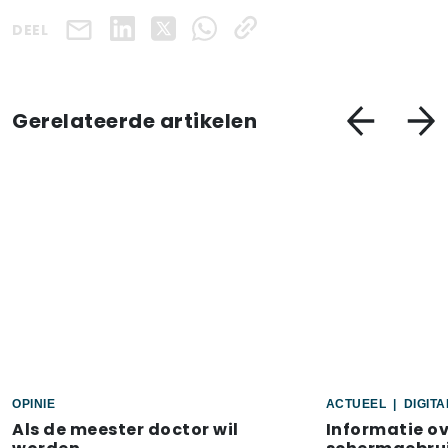
DEEL
Gerelateerde artikelen
OPINIE
ACTUEEL
|
DIGIT
Als de meester doctor wil
Informatie o