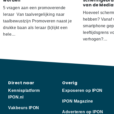
worden
schermgebrui
van de Media
5 vragen aan een promoverende
Hoeveel scherm
leraar Van taalvergelijking naar
hebben? Vanaf w
taalbewustzijn Promoveren naast je
smartphone gep
drukke baan als leraar (b)lijkt een
leeftijdsgrens v
hele…
verhogen?…
Direct naar
Overig
Kennisplatform
Exposeren op IPON
IPON.nl
IPON Magazine
Vakbeurs IPON
Adverteren op IPON