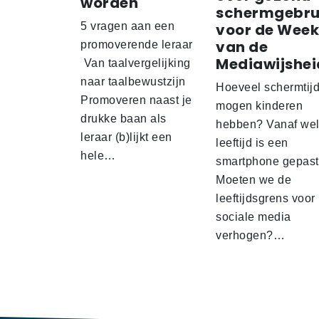
worden
schermgebru
5 vragen aan een
voor de Week
van de
promoverende leraar
Mediawijshei
Van taalvergelijking
naar taalbewustzijn
Hoeveel schermtij
Promoveren naast je
mogen kinderen
drukke baan als
hebben? Vanaf we
leraar (b)lijkt een
leeftijd is een
hele…
smartphone gepas
Moeten we de
leeftijdsgrens voor
sociale media
verhogen?…