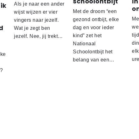
schoolontbijt
in
ik
Als je naar een ander
o
Met de droom “een
wijst wijzen er vier
Me
gezond ontbijt, elke
vingers naar jezelf.
d
wez
dag en voor ieder
Wat je zegt ben
tij
kind” zet het
jezelf. Nee, jij trekt…
d
din
Nationaal
el
Schoolontbijt het
lke
ur
belang van een…
t?