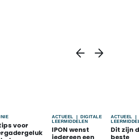
INIE
ACTUEEL
|
DIGITALE
ACTUEEL
|
LEERMIDDELEN
LEERMIDDE
tips voor
IPON wenst
Dit zijn 
ergadergeluk
iedereen een
beste