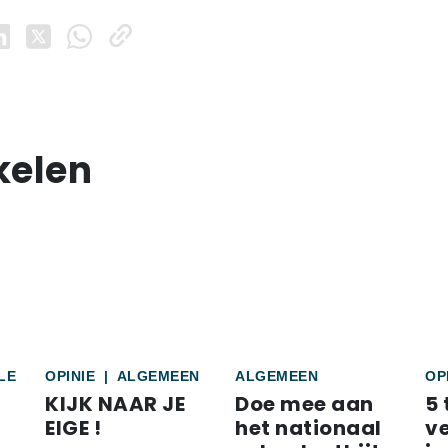
kelen
LE
OPINIE
|
ALGEMEEN
ALGEMEEN
OP
KIJK NAAR JE
Doe mee aan
5 
EIGE !
het nationaal
v