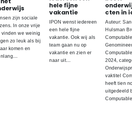
 het
hele fijne
onderwi
nderwijs
vakantie
cten in i
nsen zijn sociale
IPON wenst iedereen
Auteur: San
ens. In onze vrije
een hele fijne
Hulsman Br
d vinden we weinig
vakantie. Ook wij als
Computabl
gen zo leuk als bij
team gaan nu op
Genominee
kaar komen en
vakantie en zien er
Computable
enlang…
naar uit…
2024, categ
Onderwijspro
vaktitel Co
heeft tien n
uitgedeeld 
Computabl