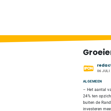
Home
>
Berichten
>
Groeiende economie s
Groeie
redac
06 JULI
ALGEMEEN
– Het aantal va
24% ten opzicht
buiten de Rand
investeren mee