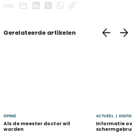
DEEL
Gerelateerde artikelen
OPINIE
ACTUEEL
|
DIGIT
Als de meester doctor wil
Informatie o
worden
schermgebrui