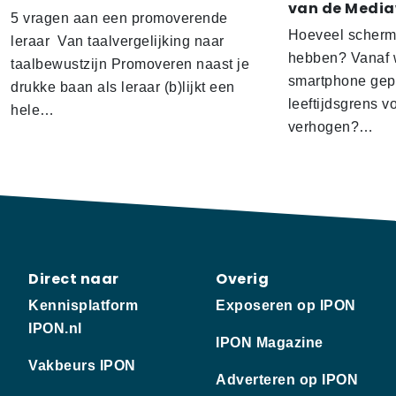
van de Media
5 vragen aan een promoverende
Hoeveel scherm
leraar Van taalvergelijking naar
hebben? Vanaf w
taalbewustzijn Promoveren naast je
smartphone gep
drukke baan als leraar (b)lijkt een
leeftijdsgrens v
hele…
verhogen?…
Direct naar
Overig
Kennisplatform
Exposeren op IPON
IPON.nl
IPON Magazine
Vakbeurs IPON
Adverteren op IPON