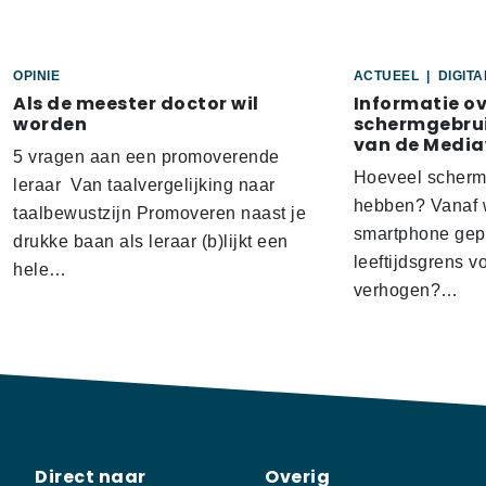
OPINIE
ACTUEEL
|
DIGIT
Als de meester doctor wil
Informatie o
worden
schermgebrui
van de Media
5 vragen aan een promoverende
Hoeveel scherm
leraar Van taalvergelijking naar
hebben? Vanaf w
taalbewustzijn Promoveren naast je
smartphone gep
drukke baan als leraar (b)lijkt een
leeftijdsgrens v
hele…
verhogen?…
Direct naar
Overig