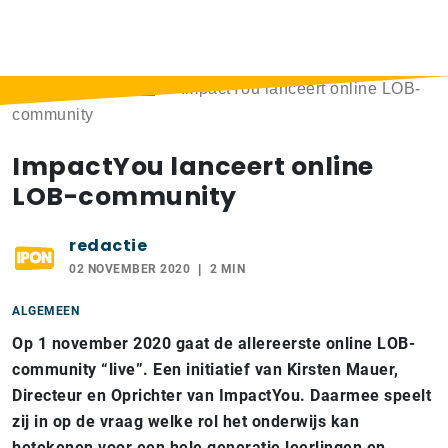
Home
>
Berichten
>
ImpactYou lanceert online LOB-
community
ImpactYou lanceert online
LOB-community
redactie
02 NOVEMBER 2020
2 MIN
ALGEMEEN
Op 1 november 2020 gaat de allereerste online LOB-
community “live”. Een initiatief van Kirsten Mauer,
Directeur en Oprichter van ImpactYou. Daarmee speelt
zij in op de vraag welke rol het onderwijs kan
betekenen voor een hele generatie leerlingen en