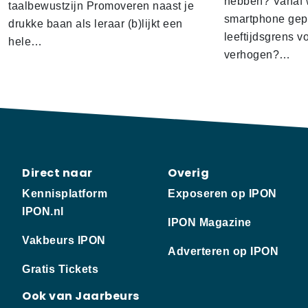
hebben? Vanaf w
taalbewustzijn Promoveren naast je
smartphone gep
drukke baan als leraar (b)lijkt een
leeftijdsgrens v
hele…
verhogen?…
Direct naar
Overig
Kennisplatform
Exposeren op IPON
IPON.nl
IPON Magazine
Vakbeurs IPON
Adverteren op IPON
Gratis Tickets
Ook van Jaarbeurs