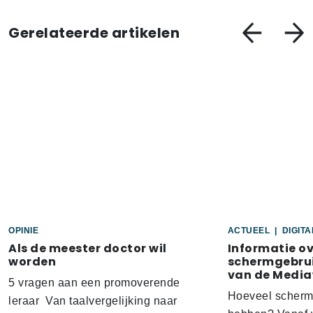
Gerelateerde artikelen
OPINIE
ACTUEEL
|
DIGIT
Als de meester doctor wil
Informatie o
worden
schermgebrui
van de Media
5 vragen aan een promoverende
Hoeveel scherm
leraar Van taalvergelijking naar