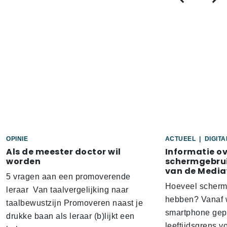
OPINIE
ACTUEEL
|
DIGIT
Als de meester doctor wil
Informatie o
worden
schermgebrui
van de Media
5 vragen aan een promoverende
Hoeveel scherm
leraar Van taalvergelijking naar
hebben? Vanaf w
taalbewustzijn Promoveren naast je
smartphone gep
drukke baan als leraar (b)lijkt een
leeftijdsgrens v