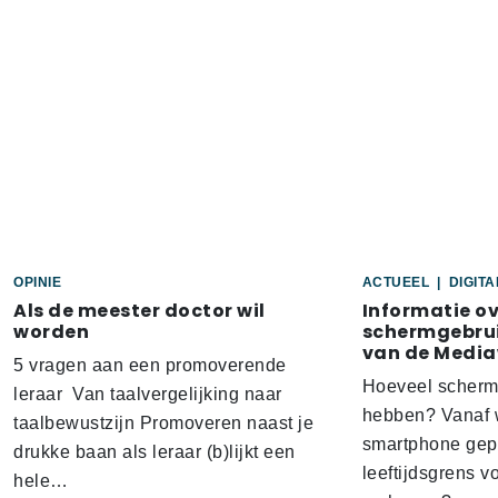
OPINIE
ACTUEEL
|
DIGIT
Als de meester doctor wil
Informatie o
worden
schermgebrui
van de Media
5 vragen aan een promoverende
Hoeveel scherm
leraar Van taalvergelijking naar
hebben? Vanaf w
taalbewustzijn Promoveren naast je
smartphone gep
drukke baan als leraar (b)lijkt een
leeftijdsgrens v
hele…